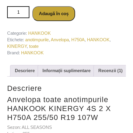
Cantitate Anvelopa toate anotimpurile HANKOOK KINERGY
Adaugă în coș
4S 2 X H750A 255/50 R19 107W
Categorie:
HANKOOK
Etichete:
anotimpurile
,
Anvelopa
,
H750A
,
HANKOOK
,
KINERGY
,
toate
Brand:
HANKOOK
Descriere
Informații suplimentare
Recenzii (1)
Descriere
Anvelopa toate anotimpurile
HANKOOK KINERGY 4S 2 X
H750A 255/50 R19 107W
Sezon: ALL SEASONS