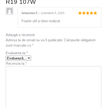
R19 107W
Sebastian F.
–
octombrie 5, 2025
Evaluat la
Foarte util și bine realizat
5
din 5
Adaugă o recenzie
Adresa ta de email nu va fi publicată.
Câmpurile obligatorii
sunt marcate cu
*
Evaluarea ta
*
Recenzia ta
*