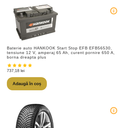
i
Baterie auto HANKOOK Start Stop EFB EFB56530,
tensiune 12 V, amperaj 65 Ah, curent pornire 650 A,
borna dreapta plus
737,18
lei
Adaugă în coș
i