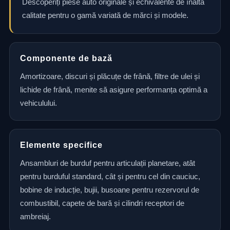
Descoperiți piese auto originale și echivalente de înaltă
calitate pentru o gamă variată de mărci și modele.
Componente de bază
Amortizoare, discuri și plăcuțe de frână, filtre de ulei și
lichide de frână, menite să asigure performanța optimă a
vehiculului.
Elemente specifice
Ansambluri de burduf pentru articulații planetare, atât
pentru burduful standard, cât și pentru cel din cauciuc,
bobine de inducție, bujii, busoane pentru rezervorul de
combustibil, capete de bară și cilindri receptori de
ambreiaj.