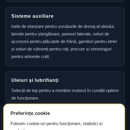
Sisteme auxiliare
Inele de etanșare pentru șuruburile de drenaj al uleiului,
lamele pentru ștergătoare, panouri laterale, seturi de
accesorii pentru plăcuțele de frână, garnituri pentru etrier
și seturi de rulmenți pentru roți, precum și simeringuri
pentru arborele cotit.
Uleiuri și lubrifianți
Selecții de top pentru a menține motorul în condiții optime
de funcționare.
Preferințe cookie
Consultanță și asistență tehnică
Folosim cookie-uri pentru funcționare, statistici și