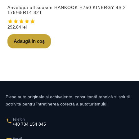
Anvelopa all season HANKOOK H750 KINERGY 4S 2
175/65R14 82T
292,84
lei
Adaugă în coș
Piese auto originale și echivalente, consultanță tehnică și soluții
potrivite pentru întreținerea corectă a autoturismului.
Telefon
+40 734 154 845
Email