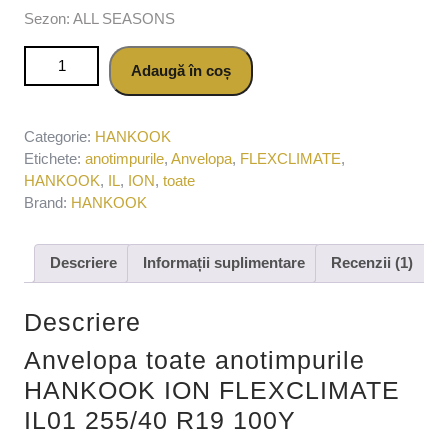
Sezon: ALL SEASONS
Cantitate Anvelopa toate anotimpurile HANKOOK ION
Adaugă în coș
FLEXCLIMATE IL01 255/40 R19 100Y
Categorie:
HANKOOK
Etichete:
anotimpurile
,
Anvelopa
,
FLEXCLIMATE
,
HANKOOK
,
IL
,
ION
,
toate
Brand:
HANKOOK
Descriere
Informații suplimentare
Recenzii (1)
Descriere
Anvelopa toate anotimpurile
HANKOOK ION FLEXCLIMATE
IL01 255/40 R19 100Y