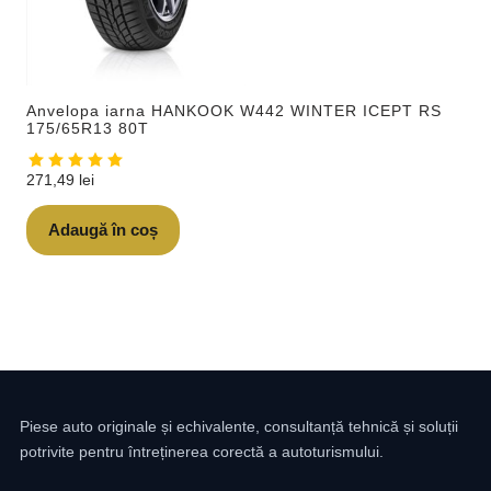
Anvelopa iarna HANKOOK W442 WINTER ICEPT RS
175/65R13 80T
271,49
lei
Adaugă în coș
Piese auto originale și echivalente, consultanță tehnică și soluții
potrivite pentru întreținerea corectă a autoturismului.