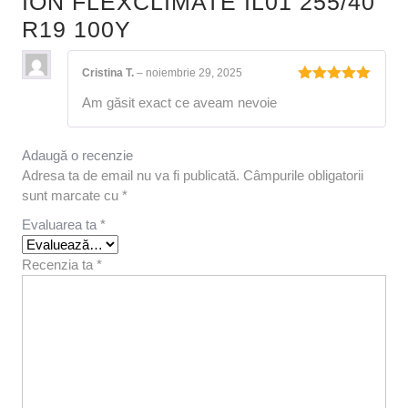
ION FLEXCLIMATE IL01 255/40
R19 100Y
Cristina T.
–
noiembrie 29, 2025
Evaluat la
Am găsit exact ce aveam nevoie
5
din 5
Adaugă o recenzie
Adresa ta de email nu va fi publicată.
Câmpurile obligatorii
sunt marcate cu
*
Evaluarea ta
*
Recenzia ta
*