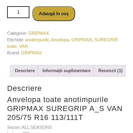
Cantitate Anvelopa toate anotimpurile GRIPMAX SUREGRIP
Adaugă în coș
A_S VAN 205/75 R16 113/111T
Categorie:
GRIPMAX
Etichete:
anotimpurile
,
Anvelopa
,
GRIPMAX
,
SUREGRIP
,
toate
,
VAN
Brand:
GRIPMAX
Descriere
Informații suplimentare
Recenzii (1)
Descriere
Anvelopa toate anotimpurile
GRIPMAX SUREGRIP A_S VAN
205/75 R16 113/111T
Sezon: ALL SEASONS