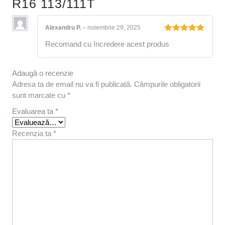
R16 113/111T
Alexandru P.
–
noiembrie 29, 2025
Evaluat la
Recomand cu încredere acest produs
5
din 5
Adaugă o recenzie
Adresa ta de email nu va fi publicată.
Câmpurile obligatorii
sunt marcate cu
*
Evaluarea ta
*
Recenzia ta
*