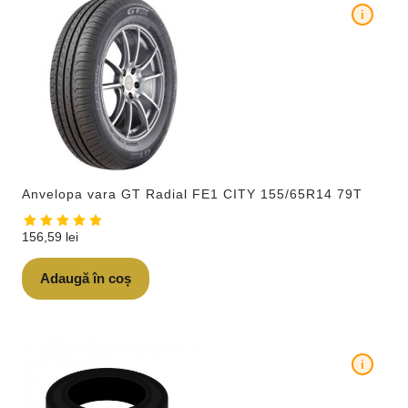
i
Anvelopa vara GT Radial FE1 CITY 155/65R14 79T
156,59
lei
Adaugă în coș
i