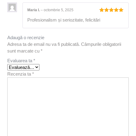
Maria I.
–
octombrie 5, 2025
Evaluat la
Profesionalism și seriozitate, felicitări
5
din 5
Adaugă o recenzie
Adresa ta de email nu va fi publicată.
Câmpurile obligatorii
sunt marcate cu
*
Evaluarea ta
*
Recenzia ta
*