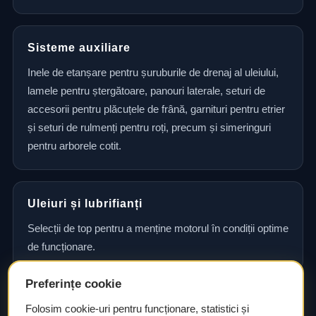
Sisteme auxiliare
Inele de etanșare pentru șuruburile de drenaj al uleiului,
lamele pentru ștergătoare, panouri laterale, seturi de
accesorii pentru plăcuțele de frână, garnituri pentru etrier
și seturi de rulmenți pentru roți, precum și simeringuri
pentru arborele cotit.
Uleiuri și lubrifianți
Selecții de top pentru a menține motorul în condiții optime
de funcționare.
Preferințe cookie
Consultanță și asistență tehnică
Folosim cookie-uri pentru funcționare, statistici și