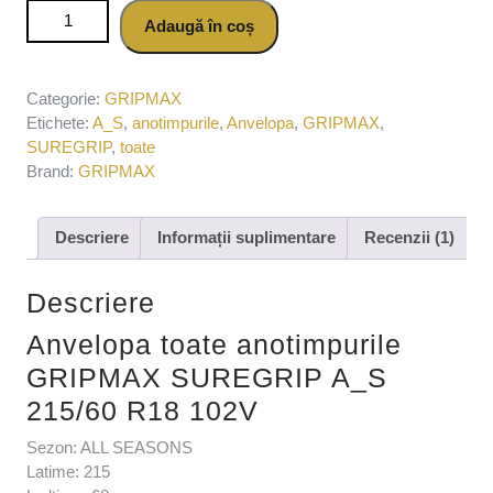
Cantitate Anvelopa toate anotimpurile GRIPMAX SUREGRIP
Adaugă în coș
A_S 215/60 R18 102V
Categorie:
GRIPMAX
Etichete:
A_S
,
anotimpurile
,
Anvelopa
,
GRIPMAX
,
SUREGRIP
,
toate
Brand:
GRIPMAX
Descriere
Informații suplimentare
Recenzii (1)
Descriere
Anvelopa toate anotimpurile
GRIPMAX SUREGRIP A_S
215/60 R18 102V
Sezon: ALL SEASONS
Latime: 215