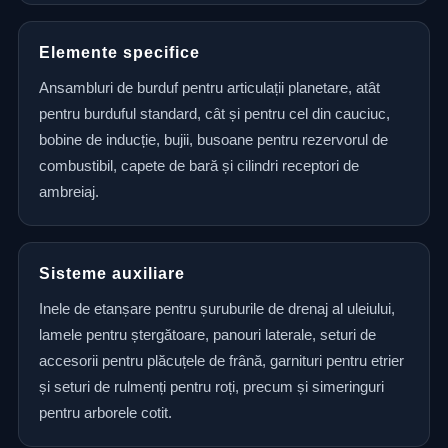
Elemente specifice
Ansambluri de burduf pentru articulații planetare, atât
pentru burduful standard, cât și pentru cel din cauciuc,
bobine de inducție, bujii, busoane pentru rezervorul de
combustibil, capete de bară și cilindri receptori de
ambreiaj.
Sisteme auxiliare
Inele de etanșare pentru șuruburile de drenaj al uleiului,
lamele pentru ștergătoare, panouri laterale, seturi de
accesorii pentru plăcuțele de frână, garnituri pentru etrier
și seturi de rulmenți pentru roți, precum și simeringuri
pentru arborele cotit.