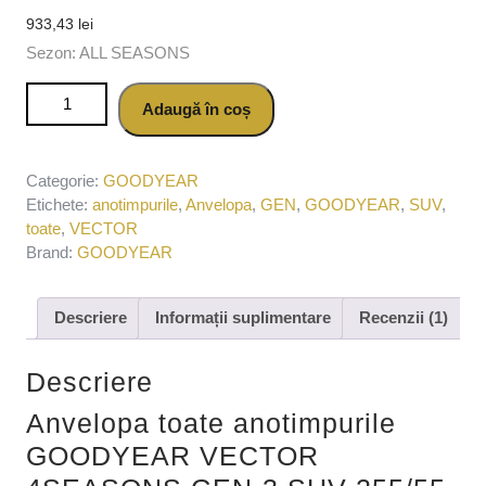
933,43
lei
Sezon: ALL SEASONS
Cantitate Anvelopa toate anotimpurile GOODYEAR VECTOR
Adaugă în coș
4SEASONS GEN-3 SUV 255/55 R18 109W
Categorie:
GOODYEAR
Etichete:
anotimpurile
,
Anvelopa
,
GEN
,
GOODYEAR
,
SUV
,
toate
,
VECTOR
Brand:
GOODYEAR
Descriere
Informații suplimentare
Recenzii (1)
Descriere
Anvelopa toate anotimpurile
GOODYEAR VECTOR