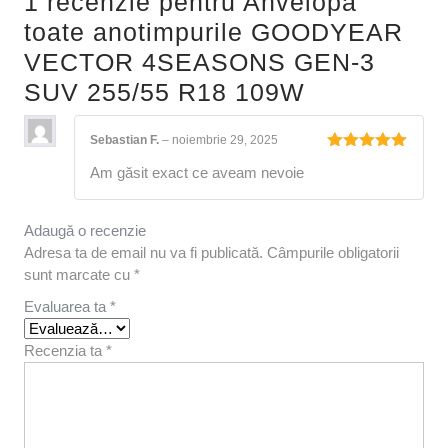
1 recenzie pentru
Anvelopa
toate anotimpurile GOODYEAR
VECTOR 4SEASONS GEN-3
SUV 255/55 R18 109W
Sebastian F.
–
noiembrie 29, 2025
Evaluat la
Am găsit exact ce aveam nevoie
5
din 5
Adaugă o recenzie
Adresa ta de email nu va fi publicată.
Câmpurile obligatorii
sunt marcate cu
*
Evaluarea ta
*
Recenzia ta
*