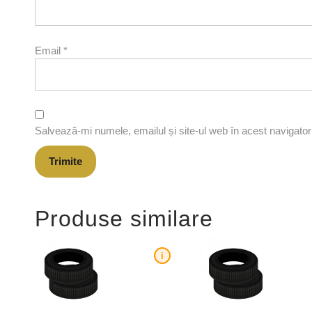
Email
*
Salvează-mi numele, emailul și site-ul web în acest navigato
Produse similare
i