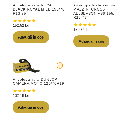
Anvelopa vara ROYAL
Anvelopa toate anotim
BLACK ROYAL MILE 155/70
MAZZINI CROSS
R13 75T
ALLSEASON AS8 155/
R13 73T
152,52
lei
159,64
lei
Adaugă în coș
Adaugă în coș
i
Anvelopa vara DUNLOP
CAMERA MOTO 120/70R19
132,18
lei
Adaugă în coș