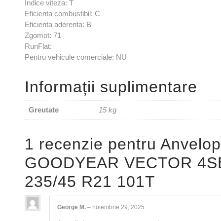
Indice viteza: T
Eficienta combustibil: C
Eficienta aderenta: B
Zgomot: 71
RunFlat:
Pentru vehicule comerciale: NU
Informații suplimentare
Greutate
15 kg
1 recenzie pentru
Anvelop
GOODYEAR VECTOR 4S
235/45 R21 101T
George M.
–
noiembrie 29, 2025