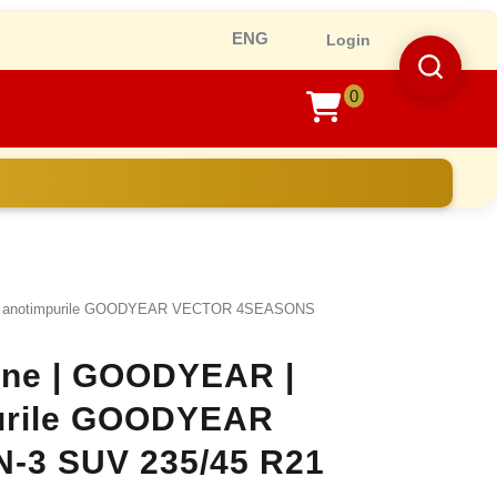
Ro
Login
0
shopping
cart
te anotimpurile GOODYEAR VECTOR 4SEASONS
line | GOODYEAR |
purile GOODYEAR
3 SUV 235/45 R21