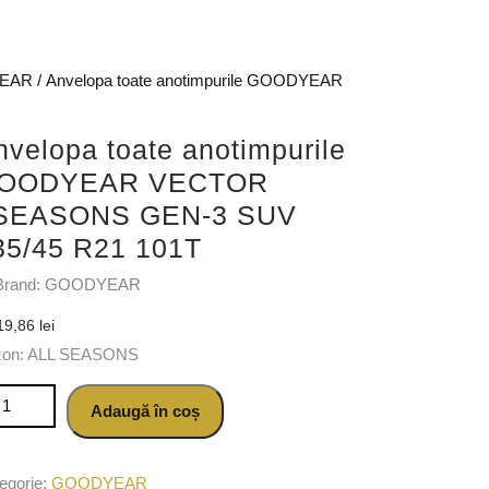
EAR
/ Anvelopa toate anotimpurile GOODYEAR
nvelopa toate anotimpurile
OODYEAR VECTOR
SEASONS GEN-3 SUV
35/45 R21 101T
Brand: GOODYEAR
19,86
lei
zon: ALL SEASONS
titate Anvelopa toate anotimpurile GOODYEAR VECTOR 4SEASO
Adaugă în coș
egorie:
GOODYEAR