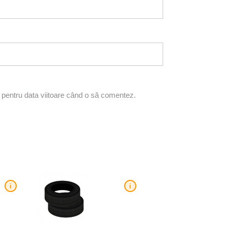
r pentru data viitoare când o să comentez.
i
i