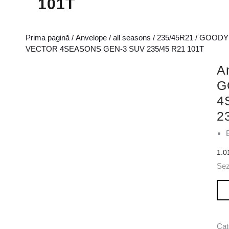
101T
Prima pagină
/
Anvelope
/
all seasons
/
235/45R21
/
GOODY
VECTOR 4SEASONS GEN-3 SUV 235/45 R21 101T
A
G
4
2
1.0
Se
Can
Cat