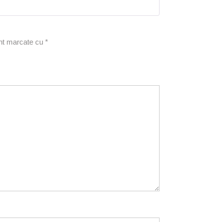
5
din 5
unt marcate cu
*