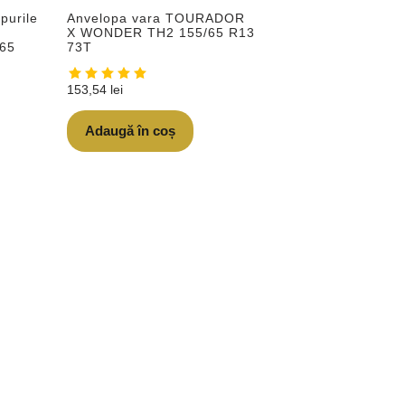
purile
Anvelopa vara TOURADOR
X WONDER TH2 155/65 R13
65
73T
153,54
lei
Adaugă în coș