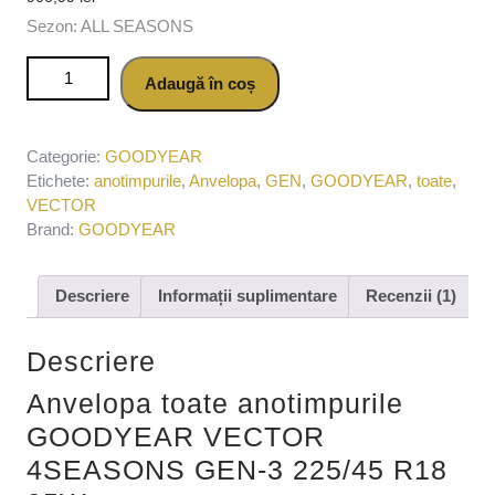
Sezon: ALL SEASONS
Cantitate Anvelopa toate anotimpurile GOODYEAR VECTOR
Adaugă în coș
4SEASONS GEN-3 225/45 R18 95W
Categorie:
GOODYEAR
Etichete:
anotimpurile
,
Anvelopa
,
GEN
,
GOODYEAR
,
toate
,
VECTOR
Brand:
GOODYEAR
Descriere
Informații suplimentare
Recenzii (1)
Descriere
Anvelopa toate anotimpurile
GOODYEAR VECTOR
4SEASONS GEN-3 225/45 R18