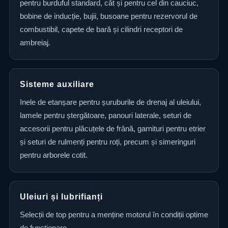
pentru burduful standard, cât și pentru cel din cauciuc,
bobine de inducție, bujii, busoane pentru rezervorul de
combustibil, capete de bară și cilindri receptori de
ambreiaj.
Sisteme auxiliare
Inele de etanșare pentru șuruburile de drenaj al uleiului,
lamele pentru ștergătoare, panouri laterale, seturi de
accesorii pentru plăcuțele de frână, garnituri pentru etrier
și seturi de rulmenți pentru roți, precum și simeringuri
pentru arborele cotit.
Uleiuri și lubrifianți
Selecții de top pentru a menține motorul în condiții optime
de funcționare.