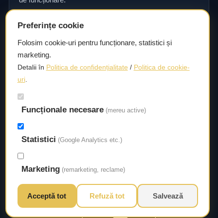
Preferințe cookie
Consultanță și asistență tehnică
Folosim cookie-uri pentru funcționare, statistici și
marketing.
Consultanță și asistență tehnică pentru alegerea pieselor
Detalii în
Politica de confidențialitate
/
Politica de cookie-
potrivite și efectuarea reparațiilor sau întreținerii corecte.
uri
.
Funcționale necesare
Livrare rapidă
(mereu active)
Asigurăm un timp de livrare scurt, astfel încât să aveți
Statistici
acces la piesele necesare fără întârzieri.
(Google Analytics etc.)
Marketing
(remarketing, reclame)
Acceptă tot
Refuză tot
Salvează
© 2026 Autorival. Toate drepturile rezervate.