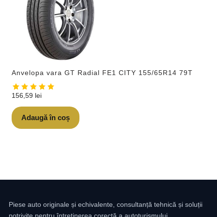
Anvelopa vara GT Radial FE1 CITY 155/65R14 79T
156,59
lei
Adaugă în coș
Piese auto originale și echivalente, consultanță tehnică și soluții
potrivite pentru întreținerea corectă a autoturismului.