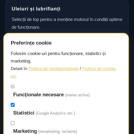
Uleiuri și lubrifianți
Selecții de top pentru a menține motorul în condiții optime
de funcționare.
Preferințe cookie
Consultanță și asistență tehnică
Folosim cookie-uri pentru funcționare, statistici și
marketing.
Consultanță și asistență tehnică pentru alegerea pieselor
Detalii în
Politica de confidențialitate
/
Politica de cookie-
potrivite și efectuarea reparațiilor sau întreținerii corecte.
uri
.
Funcționale necesare
Livrare rapidă
(mereu active)
Asigurăm un timp de livrare scurt, astfel încât să aveți
Statistici
acces la piesele necesare fără întârzieri.
(Google Analytics etc.)
Marketing
(remarketing, reclame)