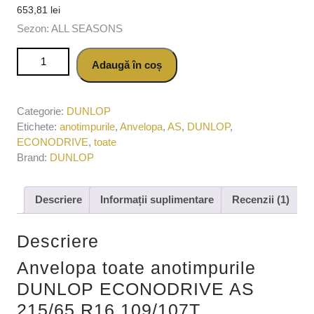
653,81
lei
Sezon: ALL SEASONS
Cantitate Anvelopa toate anotimpurile DUNLOP
Adaugă în coș
ECONODRIVE AS 215/65 R16 109/107T
Categorie:
DUNLOP
Etichete:
anotimpurile
,
Anvelopa
,
AS
,
DUNLOP
,
ECONODRIVE
,
toate
Brand:
DUNLOP
Descriere
Informații suplimentare
Recenzii (1)
Descriere
Anvelopa toate anotimpurile
DUNLOP ECONODRIVE AS
215/65 R16 109/107T