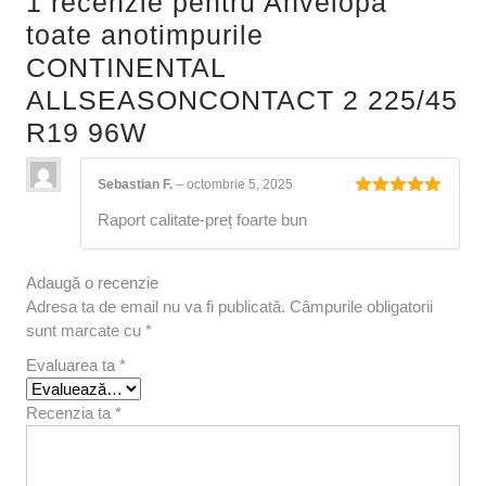
1 recenzie pentru
Anvelopa
toate anotimpurile
CONTINENTAL
ALLSEASONCONTACT 2 225/45
R19 96W
Sebastian F.
–
octombrie 5, 2025
Evaluat la
Raport calitate-preț foarte bun
5
din 5
Adaugă o recenzie
Adresa ta de email nu va fi publicată.
Câmpurile obligatorii
sunt marcate cu
*
Evaluarea ta
*
Recenzia ta
*