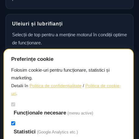
Uleiuri și lubrifianți
Selecții de top pentru a menține motorul în condiții optime
de funcționare.
Preferințe cookie
Consultanță și asistență tehnică
Folosim cookie-uri pentru funcționare, statistici și
marketing.
Consultanță și asistență tehnică pentru alegerea pieselor
Detalii în
Politica de confidențialitate
/
Politica de cookie-
potrivite și efectuarea reparațiilor sau întreținerii corecte.
uri
.
Livrare rapidă
Funcționale necesare
(mereu active)
Asigurăm un timp de livrare scurt, astfel încât să aveți
acces la piesele necesare fără întârzieri.
Statistici
(Google Analytics etc.)