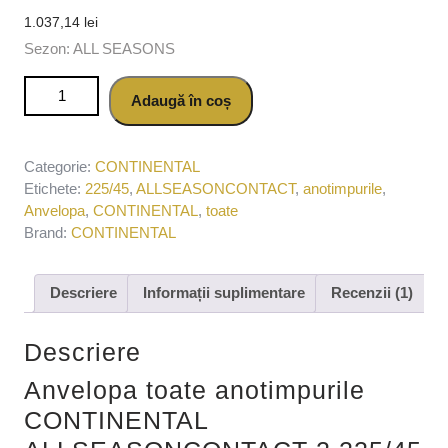
1.037,14
lei
Sezon: ALL SEASONS
Cantitate Anvelopa toate anotimpurile CONTINENTAL
Adaugă în coș
ALLSEASONCONTACT 2 225/45 R19 96W
Categorie:
CONTINENTAL
Etichete:
225/45
,
ALLSEASONCONTACT
,
anotimpurile
,
Anvelopa
,
CONTINENTAL
,
toate
Brand:
CONTINENTAL
Descriere
Informații suplimentare
Recenzii (1)
Descriere
Anvelopa toate anotimpurile
CONTINENTAL