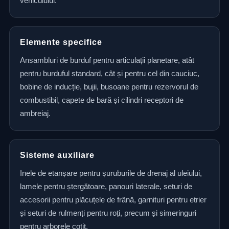
vehiculului.
Elemente specifice
Ansambluri de burduf pentru articulații planetare, atât
pentru burduful standard, cât și pentru cel din cauciuc,
bobine de inducție, bujii, busoane pentru rezervorul de
combustibil, capete de bară și cilindri receptori de
ambreiaj.
Sisteme auxiliare
Inele de etanșare pentru șuruburile de drenaj al uleiului,
lamele pentru ștergătoare, panouri laterale, seturi de
accesorii pentru plăcuțele de frână, garnituri pentru etrier
și seturi de rulmenți pentru roți, precum și simeringuri
pentru arborele cotit.