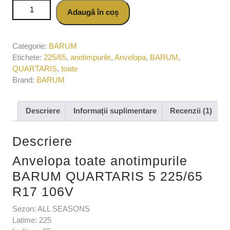
Cantitate Anvelopa toate anotimpurile BARUM QUARTARIS
Adaugă în coș
5 225/65 R17 106V
Categorie:
BARUM
Etichete:
225/65
,
anotimpurile
,
Anvelopa
,
BARUM
,
QUARTARIS
,
toate
Brand:
BARUM
Descriere
Informații suplimentare
Recenzii (1)
Descriere
Anvelopa toate anotimpurile
BARUM QUARTARIS 5 225/65
R17 106V
Sezon: ALL SEASONS
Latime: 225