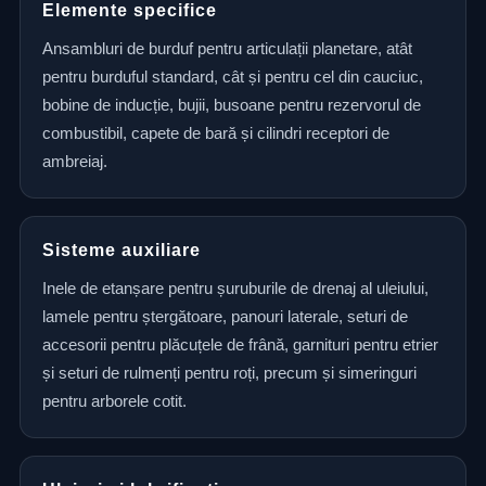
Elemente specifice
Ansambluri de burduf pentru articulații planetare, atât
pentru burduful standard, cât și pentru cel din cauciuc,
bobine de inducție, bujii, busoane pentru rezervorul de
combustibil, capete de bară și cilindri receptori de
ambreiaj.
Sisteme auxiliare
Inele de etanșare pentru șuruburile de drenaj al uleiului,
lamele pentru ștergătoare, panouri laterale, seturi de
accesorii pentru plăcuțele de frână, garnituri pentru etrier
și seturi de rulmenți pentru roți, precum și simeringuri
pentru arborele cotit.