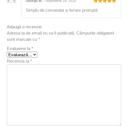
George M.
–
noiembrie 29, 2025
Evaluat la
Simplu de comandat și livrare promptă
5
din 5
Adaugă o recenzie
Adresa ta de email nu va fi publicată.
Câmpurile obligatorii
sunt marcate cu
*
Evaluarea ta
*
Recenzia ta
*