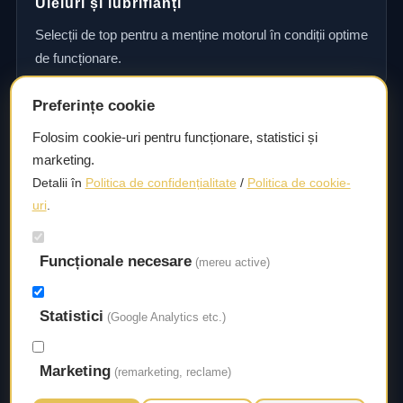
Uleiuri și lubrifianți
Selecții de top pentru a menține motorul în condiții optime
de funcționare.
Preferințe cookie
Consultanță și asistență tehnică
Folosim cookie-uri pentru funcționare, statistici și
marketing.
Consultanță și asistență tehnică pentru alegerea pieselor
Detalii în
Politica de confidențialitate
/
Politica de cookie-
potrivite și efectuarea reparațiilor sau întreținerii corecte.
uri
.
Livrare rapidă
Funcționale necesare
(mereu active)
Asigurăm un timp de livrare scurt, astfel încât să aveți
acces la piesele necesare fără întârzieri.
Statistici
(Google Analytics etc.)
Marketing
(remarketing, reclame)