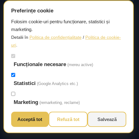
Preferințe cookie
Consultanță și asistență tehnică
Folosim cookie-uri pentru funcționare, statistici și
marketing.
Consultanță și asistență tehnică pentru alegerea pieselor
Detalii în
Politica de confidențialitate
/
Politica de cookie-
potrivite și efectuarea reparațiilor sau întreținerii corecte.
uri
.
Livrare rapidă
Funcționale necesare
(mereu active)
Asigurăm un timp de livrare scurt, astfel încât să aveți
acces la piesele necesare fără întârzieri.
Statistici
(Google Analytics etc.)
Marketing
(remarketing, reclame)
Acceptă tot
Refuză tot
Salvează
© 2026 Autorival. Toate drepturile rezervate.