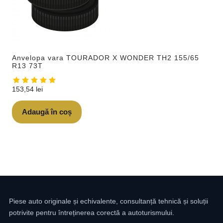
Anvelopa vara TOURADOR X WONDER TH2 155/65
R13 73T
153,54
lei
Adaugă în coș
Piese auto originale și echivalente, consultanță tehnică și soluții
potrivite pentru întreținerea corectă a autoturismului.