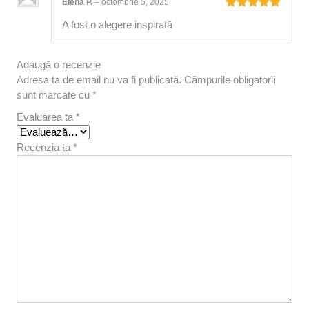
Elena P.
–
octombrie 5, 2025
Evaluat la
A fost o alegere inspirată
5
din 5
Adaugă o recenzie
Adresa ta de email nu va fi publicată.
Câmpurile obligatorii
sunt marcate cu
*
Evaluarea ta
*
Recenzia ta
*