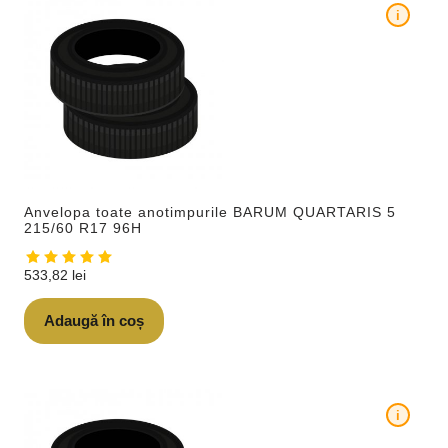
i
Anvelopa toate anotimpurile BARUM QUARTARIS 5
215/60 R17 96H
533,82
lei
Adaugă în coș
i