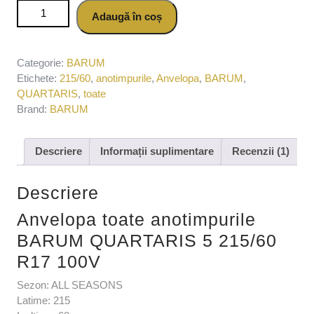
Cantitate Anvelopa toate anotimpurile BARUM QUARTARIS
Adaugă în coș
5 215/60 R17 100V
Categorie:
BARUM
Etichete:
215/60
,
anotimpurile
,
Anvelopa
,
BARUM
,
QUARTARIS
,
toate
Brand:
BARUM
Descriere
Informații suplimentare
Recenzii (1)
Descriere
Anvelopa toate anotimpurile
BARUM QUARTARIS 5 215/60
R17 100V
Sezon: ALL SEASONS
Latime: 215