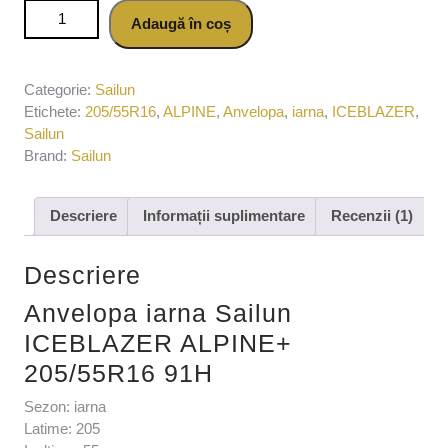
Cantitate Anvelopa iarna Sailun ICEBLAZER ALPINE+
Adaugă în coș
205/55R16 91H
Categorie:
Sailun
Etichete:
205/55R16
,
ALPINE
,
Anvelopa
,
iarna
,
ICEBLAZER
,
Sailun
Brand:
Sailun
Descriere
Informații suplimentare
Recenzii (1)
Descriere
Anvelopa iarna Sailun
ICEBLAZER ALPINE+
205/55R16 91H
Sezon: iarna
Latime: 205