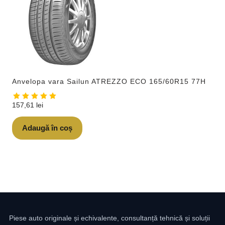
Anvelopa vara Sailun ATREZZO ECO 165/60R15 77H
157,61
lei
Adaugă în coș
Piese auto originale și echivalente, consultanță tehnică și soluții