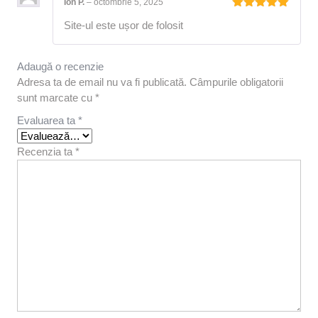
Ion P.
–
octombrie 5, 2025
Evaluat la
Site-ul este ușor de folosit
5
din 5
Adaugă o recenzie
Adresa ta de email nu va fi publicată.
Câmpurile obligatorii
sunt marcate cu
*
Evaluarea ta
*
Recenzia ta
*