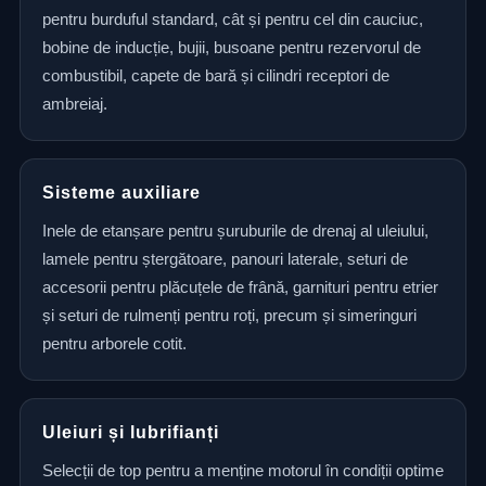
pentru burduful standard, cât și pentru cel din cauciuc,
bobine de inducție, bujii, busoane pentru rezervorul de
combustibil, capete de bară și cilindri receptori de
ambreiaj.
Sisteme auxiliare
Inele de etanșare pentru șuruburile de drenaj al uleiului,
lamele pentru ștergătoare, panouri laterale, seturi de
accesorii pentru plăcuțele de frână, garnituri pentru etrier
și seturi de rulmenți pentru roți, precum și simeringuri
pentru arborele cotit.
Uleiuri și lubrifianți
Selecții de top pentru a menține motorul în condiții optime