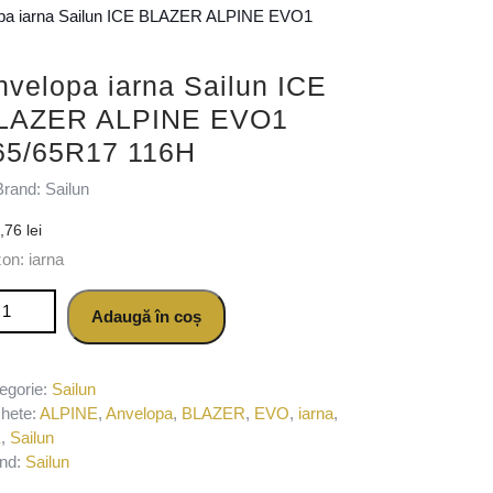
pa iarna Sailun ICE BLAZER ALPINE EVO1
nvelopa iarna Sailun ICE
LAZER ALPINE EVO1
65/65R17 116H
Brand: Sailun
9,76
lei
on: iarna
titate Anvelopa iarna Sailun ICE BLAZER ALPINE EVO1 265/65R17
Adaugă în coș
egorie:
Sailun
chete:
ALPINE
,
Anvelopa
,
BLAZER
,
EVO
,
iarna
,
E
,
Sailun
nd:
Sailun