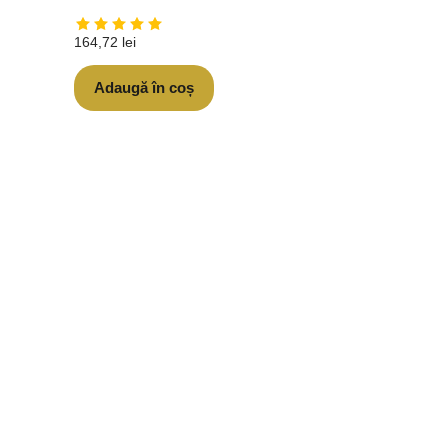
164,72
lei
Adaugă în coș