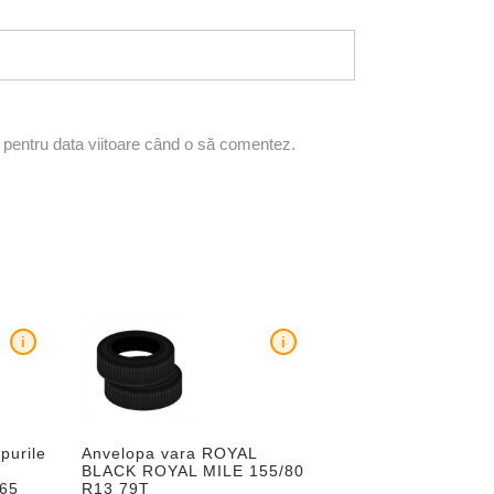
r pentru data viitoare când o să comentez.
i
i
purile
Anvelopa vara ROYAL
BLACK ROYAL MILE 155/80
65
R13 79T