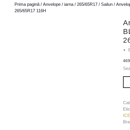
Prima pagină
/
Anvelope
/
iarna
/
265/65R17
/
Sailun
/ Anvelo
265/65R17 116H
A
B
2
46
Sez
Can
Cat
Eti
IC
Bra