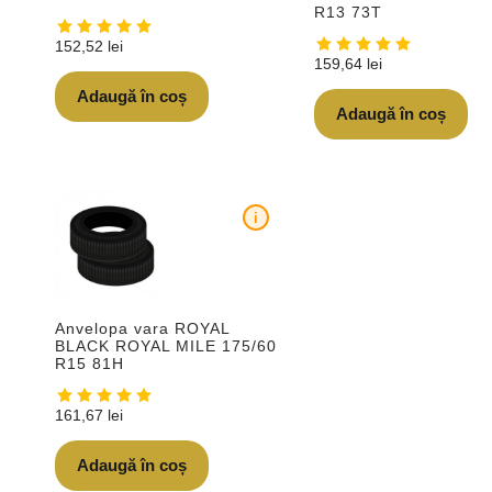
R13 73T
152,52
lei
159,64
lei
Adaugă în coș
Adaugă în coș
i
Anvelopa vara ROYAL
BLACK ROYAL MILE 175/60
R15 81H
161,67
lei
Adaugă în coș