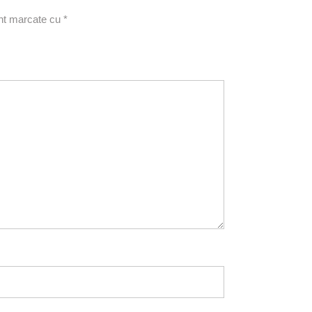
unt marcate cu
*