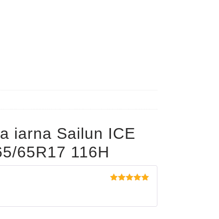
a iarna Sailun ICE
5/65R17 116H
Evaluat la
5
din 5