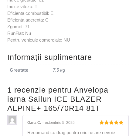
Indice viteza: T
Eficienta combustibil: E
Eficienta aderenta: C
Zgomot: 71
RunFlat: Nu
Pentru vehicule comerciale: NU
Informații suplimentare
Greutate
7,5 kg
1 recenzie pentru
Anvelopa
iarna Sailun ICE BLAZER
ALPINE+ 165/70R14 81T
Oana C.
–
octombrie 5, 2025
Evaluat la
Recomand cu drag pentru oricine are nevoie
5
din 5