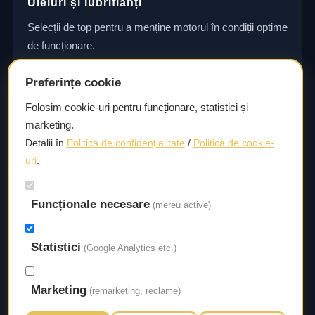
Uleiuri și lubrifianți
Selecții de top pentru a menține motorul în condiții optime
de funcționare.
Preferințe cookie
Consultanță și asistență tehnică
Folosim cookie-uri pentru funcționare, statistici și
marketing.
Consultanță și asistență tehnică pentru alegerea pieselor
Detalii în
Politica de confidențialitate
/
Politica de cookie-
potrivite și efectuarea reparațiilor sau întreținerii corecte.
uri
.
Livrare rapidă
Funcționale necesare
(mereu active)
Asigurăm un timp de livrare scurt, astfel încât să aveți
acces la piesele necesare fără întârzieri.
Statistici
(Google Analytics etc.)
Marketing
(remarketing, reclame)