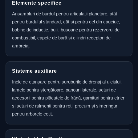
Elemente specifice
Ansambluri de burduf pentru articulații planetare, atât
pentru burduful standard, cât și pentru cel din cauciuc,
bobine de inducție, bujii, busoane pentru rezervorul de
combustibil, capete de bară și cilindri receptori de
ambreiaj.
Sisteme auxiliare
Inele de etanșare pentru șuruburile de drenaj al uleiului,
lamele pentru ștergătoare, panouri laterale, seturi de
accesorii pentru plăcuțele de frână, garnituri pentru etrier
și seturi de rulmenți pentru roți, precum și simeringuri
pentru arborele cotit.