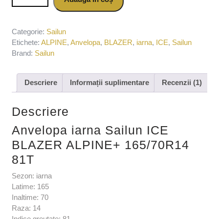
165/70R14 81T
Categorie:
Sailun
Etichete:
ALPINE
,
Anvelopa
,
BLAZER
,
iarna
,
ICE
,
Sailun
Brand:
Sailun
Descriere
Informații suplimentare
Recenzii (1)
Descriere
Anvelopa iarna Sailun ICE
BLAZER ALPINE+ 165/70R14
81T
Sezon: iarna
Latime: 165
Inaltime: 70
Raza: 14
Indice greutate: 81