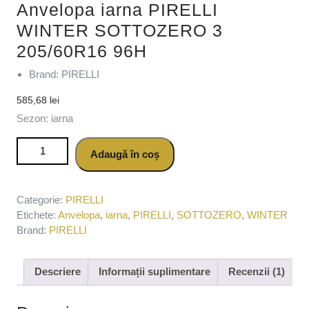
Anvelopa iarna PIRELLI
WINTER SOTTOZERO 3
205/60R16 96H
Brand: PIRELLI
585,68
lei
Sezon: iarna
Cantitate Anvelopa iarna PIRELLI WINTER SOTTOZERO 3
Adaugă în coș
205/60R16 96H
Categorie:
PIRELLI
Etichete:
Anvelopa
,
iarna
,
PIRELLI
,
SOTTOZERO
,
WINTER
Brand:
PIRELLI
Descriere
Informații suplimentare
Recenzii (1)