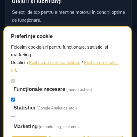
Uleiuri și lubrifianți
Selecții de top pentru a menține motorul în condiții optime
de funcționare.
Preferințe cookie
Consultanță și asistență tehnică
Folosim cookie-uri pentru funcționare, statistici și
marketing.
Consultanță și asistență tehnică pentru alegerea pieselor
Detalii în
Politica de confidențialitate
/
Politica de cookie-
potrivite și efectuarea reparațiilor sau întreținerii corecte.
uri
.
Funcționale necesare
Livrare rapidă
(mereu active)
Asigurăm un timp de livrare scurt, astfel încât să aveți
Statistici
acces la piesele necesare fără întârzieri.
(Google Analytics etc.)
Marketing
(remarketing, reclame)