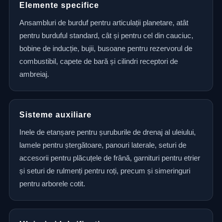
Elemente specifice
Ansambluri de burduf pentru articulații planetare, atât
pentru burduful standard, cât și pentru cel din cauciuc,
bobine de inducție, bujii, busoane pentru rezervorul de
combustibil, capete de bară și cilindri receptori de
ambreiaj.
Sisteme auxiliare
Inele de etanșare pentru șuruburile de drenaj al uleiului,
lamele pentru ștergătoare, panouri laterale, seturi de
accesorii pentru plăcuțele de frână, garnituri pentru etrier
și seturi de rulmenți pentru roți, precum și simeringuri
pentru arborele cotit.