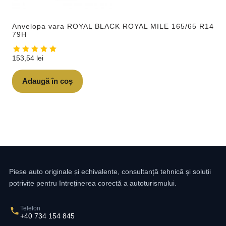
Anvelopa vara ROYAL BLACK ROYAL MILE 165/65 R14
79H
153,54
lei
Adaugă în coș
Piese auto originale și echivalente, consultanță tehnică și soluții
potrivite pentru întreținerea corectă a autoturismului.
Telefon
+40 734 154 845