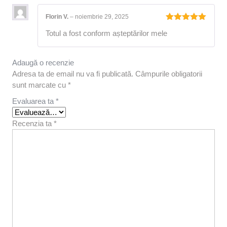
Florin V.
–
noiembrie 29, 2025
Evaluat la
Totul a fost conform așteptărilor mele
5
din 5
Adaugă o recenzie
Adresa ta de email nu va fi publicată.
Câmpurile obligatorii
sunt marcate cu
*
Evaluarea ta
*
Recenzia ta
*