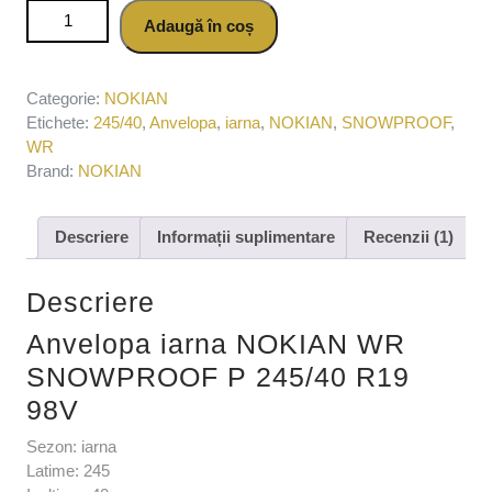
Cantitate Anvelopa iarna NOKIAN WR SNOWPROOF P
Adaugă în coș
245/40 R19 98V
Categorie:
NOKIAN
Etichete:
245/40
,
Anvelopa
,
iarna
,
NOKIAN
,
SNOWPROOF
,
WR
Brand:
NOKIAN
Descriere
Informații suplimentare
Recenzii (1)
Descriere
Anvelopa iarna NOKIAN WR
SNOWPROOF P 245/40 R19
98V
Sezon: iarna
Latime: 245