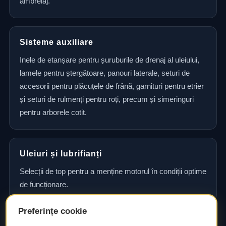
ambreiaj.
Sisteme auxiliare
Inele de etanșare pentru șuruburile de drenaj al uleiului,
lamele pentru ștergătoare, panouri laterale, seturi de
accesorii pentru plăcuțele de frână, garnituri pentru etrier
și seturi de rulmenți pentru roți, precum și simeringuri
pentru arborele cotit.
Uleiuri și lubrifianți
Selecții de top pentru a menține motorul în condiții optime
de funcționare.
Preferințe cookie
Consultanță și asistență tehnică