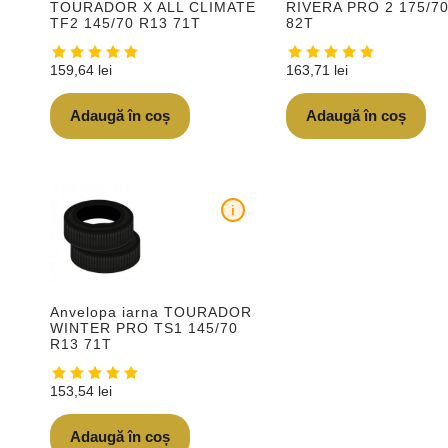
TOURADOR X ALL CLIMATE
RIVERA PRO 2 175/7
TF2 145/70 R13 71T
82T
159,64
lei
163,71
lei
Adaugă în coș
Adaugă în coș
i
Anvelopa iarna TOURADOR
WINTER PRO TS1 145/70
R13 71T
153,54
lei
Adaugă în coș