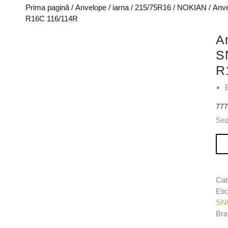
Prima pagină
/
Anvelope
/
iarna
/
215/75R16
/
NOKIAN
/ Anv
R16C 116/114R
A
S
R
77
Sez
Can
Cat
Eti
SN
Bra