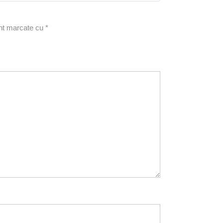
unt marcate cu
*