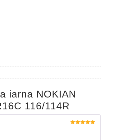
a iarna NOKIAN
16C 116/114R
Evaluat la
5
din 5