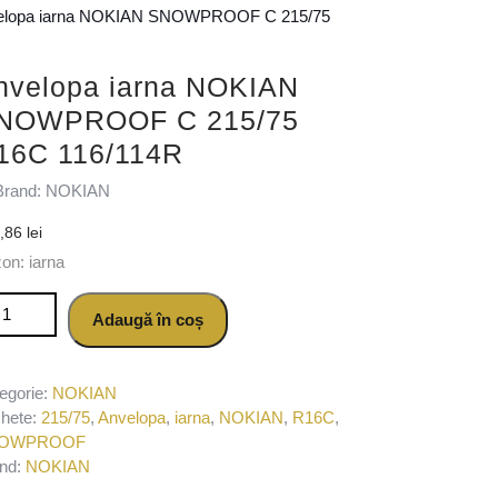
elopa iarna NOKIAN SNOWPROOF C 215/75
nvelopa iarna NOKIAN
NOWPROOF C 215/75
16C 116/114R
Brand: NOKIAN
7,86
lei
on: iarna
titate Anvelopa iarna NOKIAN SNOWPROOF C 215/75 R16C 116/1
Adaugă în coș
egorie:
NOKIAN
chete:
215/75
,
Anvelopa
,
iarna
,
NOKIAN
,
R16C
,
OWPROOF
nd:
NOKIAN