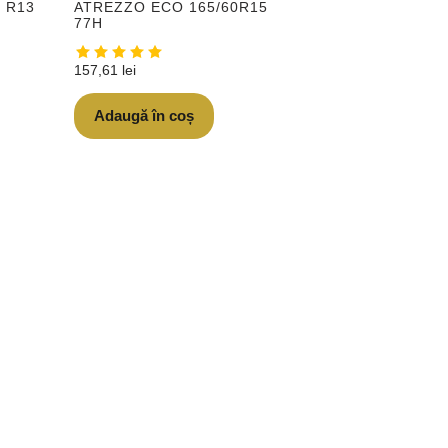
0 R13
ATREZZO ECO 165/60R15
77H
157,61
lei
Adaugă în coș