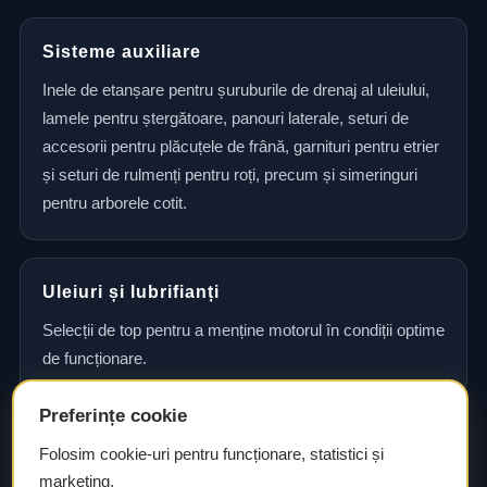
Sisteme auxiliare
Inele de etanșare pentru șuruburile de drenaj al uleiului,
lamele pentru ștergătoare, panouri laterale, seturi de
accesorii pentru plăcuțele de frână, garnituri pentru etrier
și seturi de rulmenți pentru roți, precum și simeringuri
pentru arborele cotit.
Uleiuri și lubrifianți
Selecții de top pentru a menține motorul în condiții optime
de funcționare.
Preferințe cookie
Consultanță și asistență tehnică
Folosim cookie-uri pentru funcționare, statistici și
marketing.
Consultanță și asistență tehnică pentru alegerea pieselor