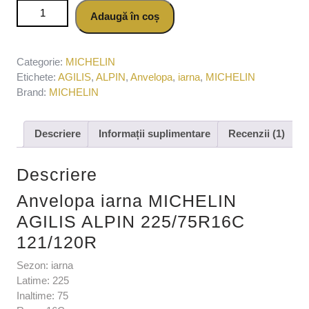
Cantitate Anvelopa iarna MICHELIN AGILIS ALPIN
Adaugă în coș
225/75R16C 121/120R
Categorie:
MICHELIN
Etichete:
AGILIS
,
ALPIN
,
Anvelopa
,
iarna
,
MICHELIN
Brand:
MICHELIN
Descriere
Informații suplimentare
Recenzii (1)
Descriere
Anvelopa iarna MICHELIN
AGILIS ALPIN 225/75R16C
121/120R
Sezon: iarna
Latime: 225
Inaltime: 75