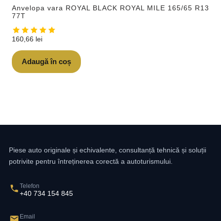
Anvelopa vara ROYAL BLACK ROYAL MILE 165/65 R13
77T
160,66
lei
Adaugă în coș
Piese auto originale și echivalente, consultanță tehnică și soluții
potrivite pentru întreținerea corectă a autoturismului.
Telefon
+40 734 154 845
Email