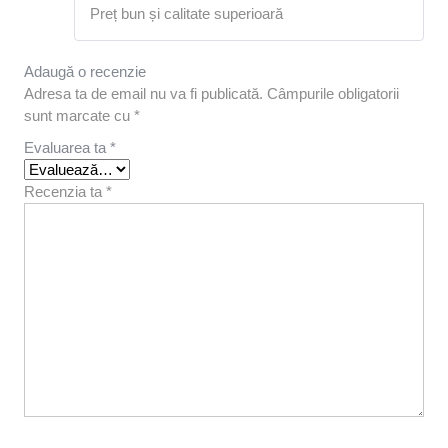
Evaluat la
Preț bun și calitate superioară
5
din 5
Adaugă o recenzie
Adresa ta de email nu va fi publicată.
Câmpurile obligatorii
sunt marcate cu
*
Evaluarea ta
*
Recenzia ta
*