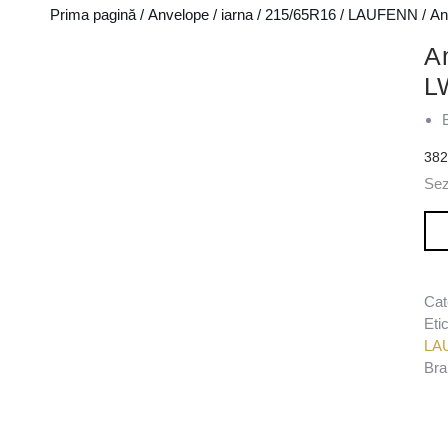
Prima pagină
/
Anvelope
/
iarna
/
215/65R16
/
LAUFENN
/ A
A
L
38
Sez
Can
Cat
Eti
LA
Bra