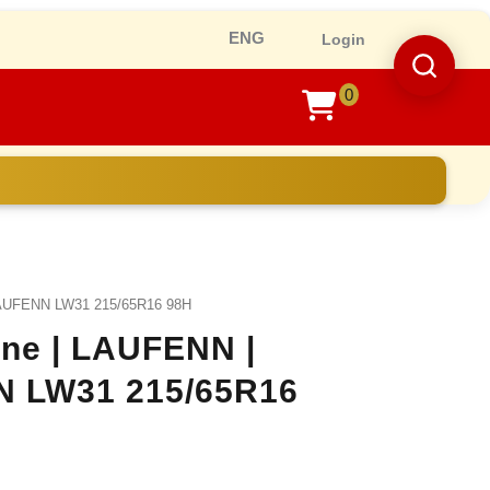
Ro
Login
0
shopping
cart
LAUFENN LW31 215/65R16 98H
line | LAUFENN |
N LW31 215/65R16