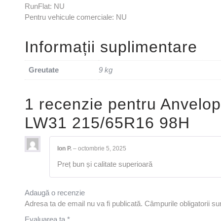
RunFlat: NU
Pentru vehicule comerciale: NU
Informații suplimentare
Greutate
9 kg
1 recenzie pentru
Anvelo
LW31 215/65R16 98H
Ion P.
–
octombrie 5, 2025
Preț bun și calitate superioară
Adaugă o recenzie
Adresa ta de email nu va fi publicată.
Câmpurile obligatorii s
Evaluarea ta
*