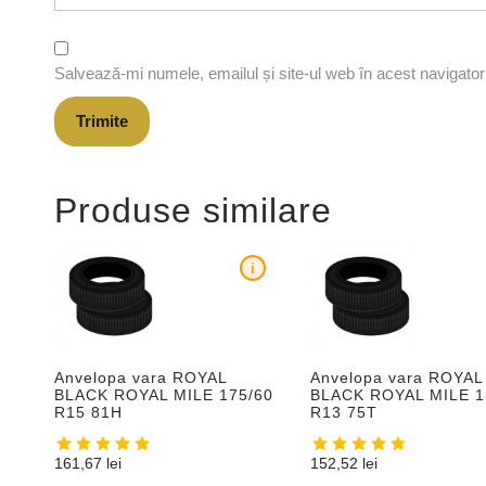
Salvează-mi numele, emailul și site-ul web în acest navigato
Produse similare
i
Anvelopa vara ROYAL
Anvelopa vara ROYAL
BLACK ROYAL MILE 175/60
BLACK ROYAL MILE 1
R15 81H
R13 75T
161,67
lei
152,52
lei