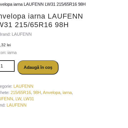
nvelopa iarna LAUFENN LW31 215/65R16 98H
nvelopa iarna LAUFENN
W31 215/65R16 98H
Brand: LAUFENN
2,32
lei
on: iarna
titate Anvelopa iarna LAUFENN LW31 215/65R16 98H
Adaugă în coș
egorie:
LAUFENN
chete:
215/65R16
,
98H
,
Anvelopa
,
iarna
,
UFENN
,
LW
,
LW31
nd:
LAUFENN