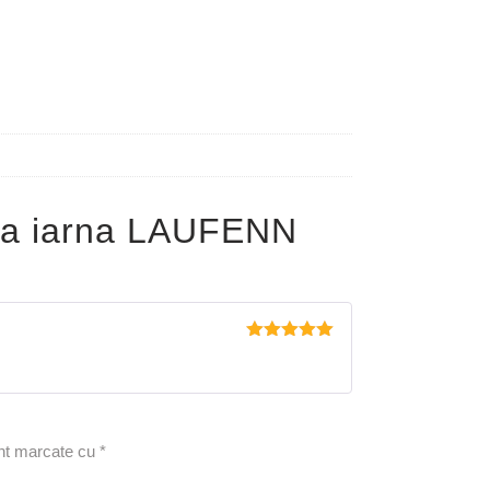
pa iarna LAUFENN
Evaluat la
5
din 5
unt marcate cu
*