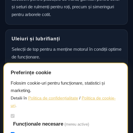
și seturi de rulmenți pentru roți, precum și simeringuri
pentru arborele cotit.
Uleiuri și lubrifianți
Selecții de top pentru a menține motorul în condiții optime
de funcționare.
Preferințe cookie
Consultanță și asistență tehnică
Folosim cookie-uri pentru funcționare, statistici și
marketing.
Consultanță și asistență tehnică pentru alegerea pieselor
Detalii în
Politica de confidențialitate
/
Politica de cookie-
potrivite și efectuarea reparațiilor sau întreținerii corecte.
uri
.
Livrare rapidă
Funcționale necesare
(mereu active)