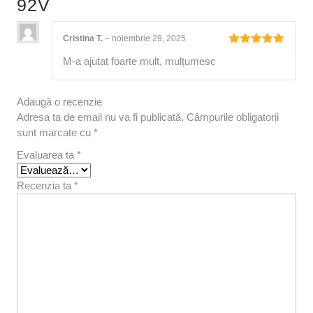
92V
Cristina T.
–
noiembrie 29, 2025
Evaluat la
M-a ajutat foarte mult, mulțumesc
5
din 5
Adaugă o recenzie
Adresa ta de email nu va fi publicată.
Câmpurile obligatorii
sunt marcate cu
*
Evaluarea ta
*
Recenzia ta
*