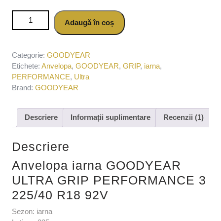
Cantitate Anvelopa iarna GOODYEAR ULTRA GRIP
Adaugă în coș
PERFORMANCE 3 225/40 R18 92V
Categorie:
GOODYEAR
Etichete:
Anvelopa
,
GOODYEAR
,
GRIP
,
iarna
,
PERFORMANCE
,
Ultra
Brand:
GOODYEAR
Descriere
Informații suplimentare
Recenzii (1)
Descriere
Anvelopa iarna GOODYEAR
ULTRA GRIP PERFORMANCE 3
225/40 R18 92V
Sezon: iarna