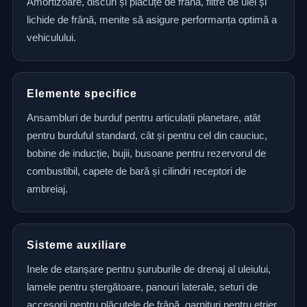
Amortizoare, discuri și plăcuțe de frână, filtre de ulei și
lichide de frână, menite să asigure performanța optimă a
vehiculului.
Elemente specifice
Ansambluri de burduf pentru articulații planetare, atât
pentru burduful standard, cât și pentru cel din cauciuc,
bobine de inducție, bujii, busoane pentru rezervorul de
combustibil, capete de bară și cilindri receptori de
ambreiaj.
Sisteme auxiliare
Inele de etanșare pentru șuruburile de drenaj al uleiului,
lamele pentru ștergătoare, panouri laterale, seturi de
accesorii pentru plăcuțele de frână, garnituri pentru etrier