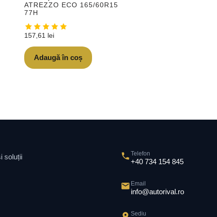
ATREZZO ECO 165/60R15
77H
157,61
lei
Adaugă în coș
Telefon
 soluții
+40 734 154 845
Email
info@autorival.ro
Sediu