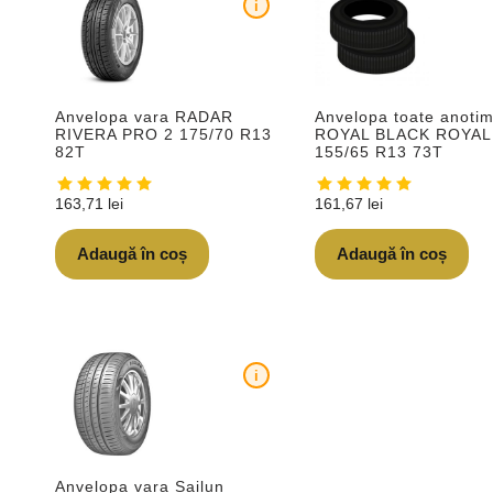
i
Anvelopa vara RADAR
Anvelopa toate anotim
RIVERA PRO 2 175/70 R13
ROYAL BLACK ROYAL
82T
155/65 R13 73T
163,71
lei
161,67
lei
Adaugă în coș
Adaugă în coș
i
Anvelopa vara Sailun