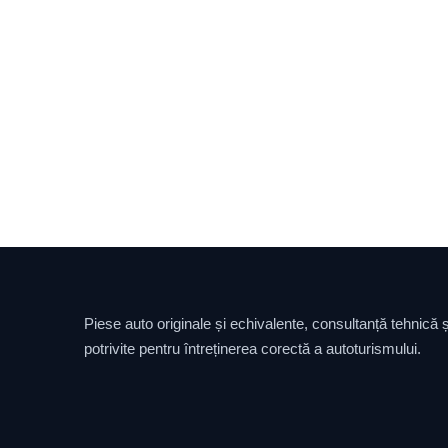
Piese auto originale și echivalente, consultanță tehnică și
potrivite pentru întreținerea corectă a autoturismului.