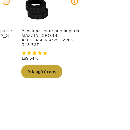
i
i
purile
Anvelopa toate anotimpurile
 A_S
MAZZINI CROSS
ALLSEASON AS8 155/65
R13 73T
159,64
lei
Adaugă în coș