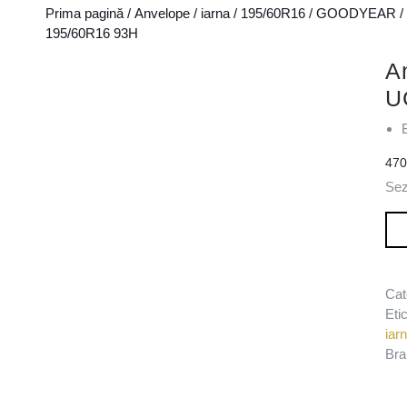
Prima pagină
/
Anvelope
/
iarna
/
195/60R16
/
GOODYEAR
/
195/60R16 93H
A
U
47
Sez
Can
Cat
Eti
iar
Bra