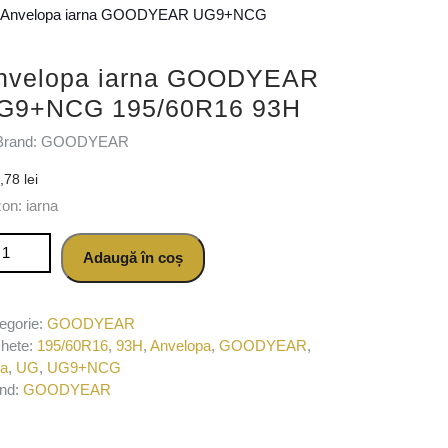
 Anvelopa iarna GOODYEAR UG9+NCG
nvelopa iarna GOODYEAR
G9+NCG 195/60R16 93H
Brand: GOODYEAR
0,78
lei
on: iarna
titate Anvelopa iarna GOODYEAR UG9+NCG 195/60R16 93H
Adaugă în coș
egorie:
GOODYEAR
chete:
195/60R16
,
93H
,
Anvelopa
,
GOODYEAR
,
na
,
UG
,
UG9+NCG
nd:
GOODYEAR