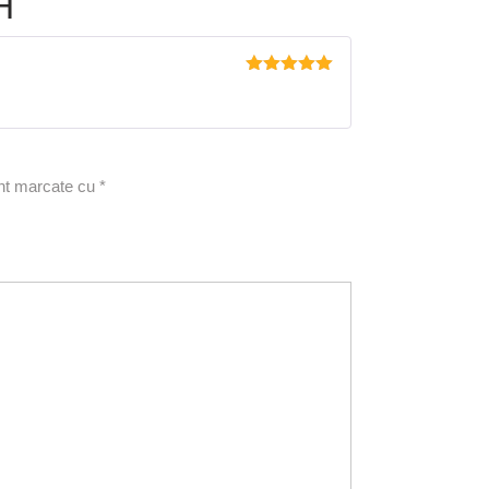
H
Evaluat la
5
din 5
unt marcate cu
*