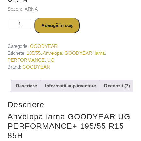
587,71
lei
5.00
din 5
pe baza
Sezon: IARNA
unei
singure
Cantitate Anvelopa iarna GOODYEAR UG
evaluări
Adaugă în coș
PERFORMANCE+ 195/55 R15 85H
Categorie:
GOODYEAR
Etichete:
195/55
,
Anvelopa
,
GOODYEAR
,
iarna
,
PERFORMANCE
,
UG
Brand:
GOODYEAR
Descriere
Informații suplimentare
Recenzii (2)
Descriere
Anvelopa iarna GOODYEAR UG
PERFORMANCE+ 195/55 R15
85H