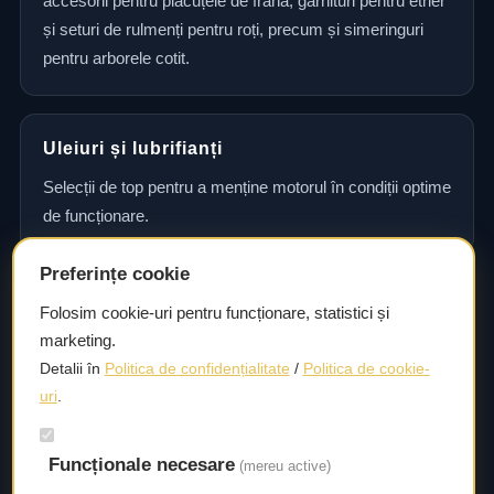
accesorii pentru plăcuțele de frână, garnituri pentru etrier
și seturi de rulmenți pentru roți, precum și simeringuri
pentru arborele cotit.
Uleiuri și lubrifianți
Selecții de top pentru a menține motorul în condiții optime
de funcționare.
Preferințe cookie
Consultanță și asistență tehnică
Folosim cookie-uri pentru funcționare, statistici și
marketing.
Consultanță și asistență tehnică pentru alegerea pieselor
Detalii în
Politica de confidențialitate
/
Politica de cookie-
potrivite și efectuarea reparațiilor sau întreținerii corecte.
uri
.
Funcționale necesare
Livrare rapidă
(mereu active)