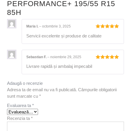
PERFORMANCE+ 195/55 R15
85H
Maria I.
–
octombrie 3, 2025
Evaluat la
Servicii excelente și produse de calitate
5
din 5
Sebastian F.
–
noiembrie 29, 2025
Evaluat la
Livrare rapidă și ambalaj impecabil
5
din 5
Adaugă o recenzie
Adresa ta de email nu va fi publicată.
Câmpurile obligatorii
sunt marcate cu
*
Evaluarea ta
*
Recenzia ta
*