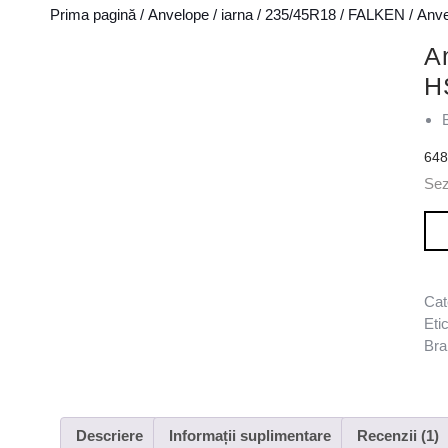
Prima pagină
/
Anvelope
/
iarna
/
235/45R18
/
FALKEN
/ Anv
A
H
64
Sez
Can
Cat
Eti
Bra
Descriere
Informații suplimentare
Recenzii (1)