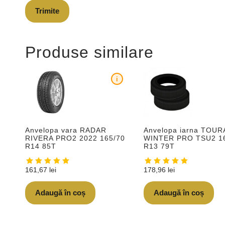
Produse similare
i
Anvelopa vara RADAR
Anvelopa iarna TOU
RIVERA PRO2 2022 165/70
WINTER PRO TSU2 1
R14 85T
R13 79T
161,67
lei
178,96
lei
Adaugă în coș
Adaugă în coș