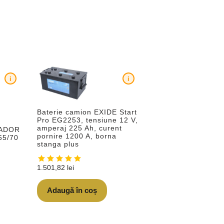
i
i
Baterie camion EXIDE Start
Pro EG2253, tensiune 12 V,
amperaj 225 Ah, curent
RADOR
pornire 1200 A, borna
65/70
stanga plus
1.501,82
lei
Adaugă în coș