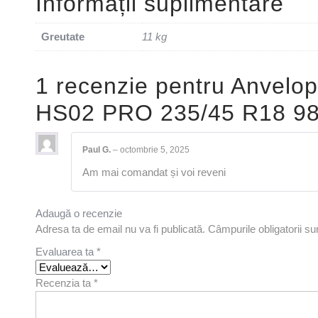
Informații suplimentare
Greutate
11 kg
1 recenzie pentru
Anvelop
HS02 PRO 235/45 R18 9
Paul G.
–
octombrie 5, 2025
Am mai comandat și voi reveni
Adaugă o recenzie
Adresa ta de email nu va fi publicată.
Câmpurile obligatorii s
Evaluarea ta
*
Recenzia ta
*