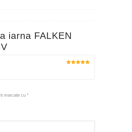
a iarna FALKEN
8V
Evaluat la
5
din 5
unt marcate cu
*