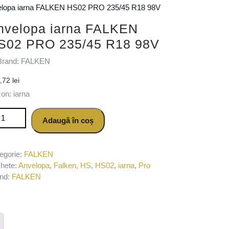
elopa iarna FALKEN HS02 PRO 235/45 R18 98V
nvelopa iarna FALKEN
S02 PRO 235/45 R18 98V
Brand: FALKEN
8,72
lei
on: iarna
titate Anvelopa iarna FALKEN HS02 PRO 235/45 R18 98V
Adaugă în coș
egorie:
FALKEN
chete:
Anvelopa
,
Falken
,
HS
,
HS02
,
iarna
,
Pro
nd:
FALKEN