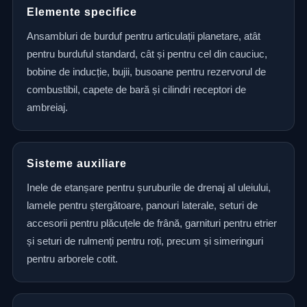
Elemente specifice
Ansambluri de burduf pentru articulații planetare, atât
pentru burduful standard, cât și pentru cel din cauciuc,
bobine de inducție, bujii, busoane pentru rezervorul de
combustibil, capete de bară și cilindri receptori de
ambreiaj.
Sisteme auxiliare
Inele de etanșare pentru șuruburile de drenaj al uleiului,
lamele pentru ștergătoare, panouri laterale, seturi de
accesorii pentru plăcuțele de frână, garnituri pentru etrier
și seturi de rulmenți pentru roți, precum și simeringuri
pentru arborele cotit.