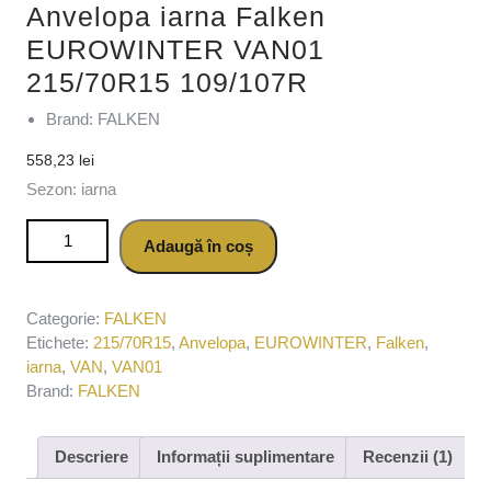
Anvelopa iarna Falken
EUROWINTER VAN01
215/70R15 109/107R
Brand: FALKEN
558,23
lei
Sezon: iarna
Cantitate Anvelopa iarna Falken EUROWINTER VAN01
Adaugă în coș
215/70R15 109/107R
Categorie:
FALKEN
Etichete:
215/70R15
,
Anvelopa
,
EUROWINTER
,
Falken
,
iarna
,
VAN
,
VAN01
Brand:
FALKEN
Descriere
Informații suplimentare
Recenzii (1)