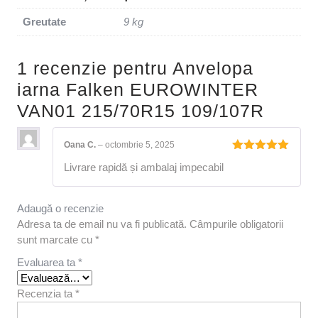
Greutate
9 kg
1 recenzie pentru
Anvelopa
iarna Falken EUROWINTER
VAN01 215/70R15 109/107R
Oana C.
–
octombrie 5, 2025
Evaluat la
Livrare rapidă și ambalaj impecabil
5
din 5
Adaugă o recenzie
Adresa ta de email nu va fi publicată.
Câmpurile obligatorii
sunt marcate cu
*
Evaluarea ta
*
Recenzia ta
*