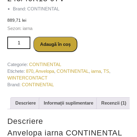
Brand: CONTINENTAL
889,71
lei
Sezon: iarna
Cantitate Anvelopa iarna CONTINENTAL
Adaugă în coș
WINTERCONTACT TS 870 P 245/40R18 97V
Categorie:
CONTINENTAL
Etichete:
870
,
Anvelopa
,
CONTINENTAL
,
iarna
,
TS
,
WINTERCONTACT
Brand:
CONTINENTAL
Descriere
Informații suplimentare
Recenzii (1)
Descriere
Anvelopa iarna CONTINENTAL