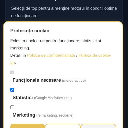
Selecții de top pentru a menține motorul în condiții optime
de funcționare.
Preferințe cookie
Consultanță și asistență tehnică
Folosim cookie-uri pentru funcționare, statistici și
marketing.
Consultanță și asistență tehnică pentru alegerea pieselor
Detalii în
Politica de confidențialitate
/
Politica de cookie-
potrivite și efectuarea reparațiilor sau întreținerii corecte.
uri
.
Livrare rapidă
Funcționale necesare
(mereu active)
Asigurăm un timp de livrare scurt, astfel încât să aveți
acces la piesele necesare fără întârzieri.
Statistici
(Google Analytics etc.)
Marketing
(remarketing, reclame)