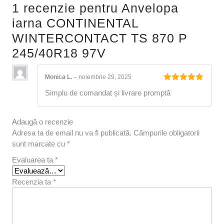
1 recenzie pentru
Anvelopa
iarna CONTINENTAL
WINTERCONTACT TS 870 P
245/40R18 97V
Monica L.
–
noiembrie 29, 2025
Evaluat la
Simplu de comandat și livrare promptă
5
din 5
Adaugă o recenzie
Adresa ta de email nu va fi publicată.
Câmpurile obligatorii
sunt marcate cu
*
Evaluarea ta
*
Recenzia ta
*