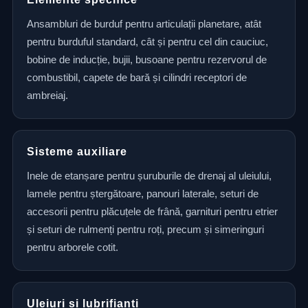
Ansambluri de burduf pentru articulații planetare, atât
pentru burduful standard, cât și pentru cel din cauciuc,
bobine de inducție, bujii, busoane pentru rezervorul de
combustibil, capete de bară și cilindri receptori de
ambreiaj.
Sisteme auxiliare
Inele de etanșare pentru șuruburile de drenaj al uleiului,
lamele pentru ștergătoare, panouri laterale, seturi de
accesorii pentru plăcuțele de frână, garnituri pentru etrier
și seturi de rulmenți pentru roți, precum și simeringuri
pentru arborele cotit.
Uleiuri și lubrifianți