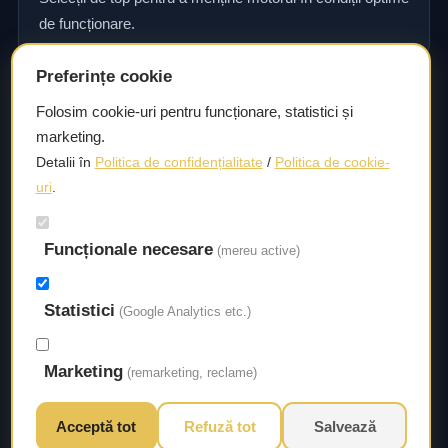
de funcționare.
Preferințe cookie
Consultanță și asistență tehnică
Folosim cookie-uri pentru funcționare, statistici și
marketing.
Consultanță și asistență tehnică pentru alegerea pieselor
Detalii în
Politica de confidențialitate
/
Politica de cookie-
potrivite și efectuarea reparațiilor sau întreținerii corecte.
uri
.
Livrare rapidă
Funcționale necesare
(mereu active)
Asigurăm un timp de livrare scurt, astfel încât să aveți
acces la piesele necesare fără întârzieri.
Statistici
(Google Analytics etc.)
Marketing
(remarketing, reclame)
Acceptă tot
Refuză tot
Salvează
© 2026 Autorival. Toate drepturile rezervate.