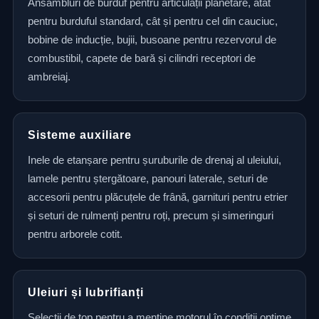
Ansambluri de burduf pentru articulații planetare, atât
pentru burduful standard, cât și pentru cel din cauciuc,
bobine de inducție, bujii, busoane pentru rezervorul de
combustibil, capete de bară și cilindri receptori de
ambreiaj.
Sisteme auxiliare
Inele de etanșare pentru șuruburile de drenaj al uleiului,
lamele pentru ștergătoare, panouri laterale, seturi de
accesorii pentru plăcuțele de frână, garnituri pentru etrier
și seturi de rulmenți pentru roți, precum și simeringuri
pentru arborele cotit.
Uleiuri și lubrifianți
Selecții de top pentru a menține motorul în condiții optime