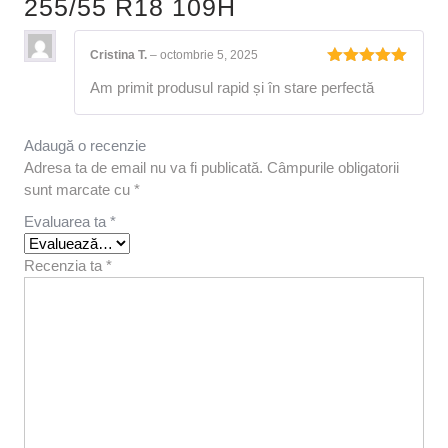
255/55 R18 109H
Cristina T.
–
octombrie 5, 2025
Evaluat la
Am primit produsul rapid și în stare perfectă
5
din 5
Adaugă o recenzie
Adresa ta de email nu va fi publicată.
Câmpurile obligatorii
sunt marcate cu
*
Evaluarea ta
*
Recenzia ta
*