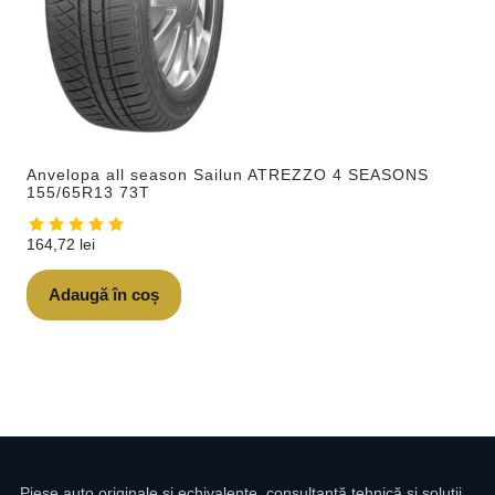
Anvelopa all season Sailun ATREZZO 4 SEASONS
155/65R13 73T
164,72
lei
Adaugă în coș
Piese auto originale și echivalente, consultanță tehnică și soluții