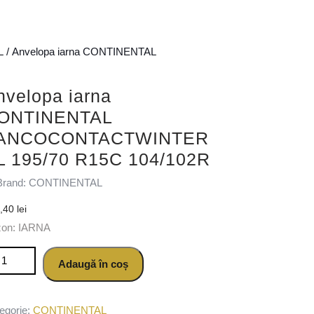
L
/ Anvelopa iarna CONTINENTAL
nvelopa iarna
ONTINENTAL
ANCOCONTACTWINTER
L 195/70 R15C 104/102R
Brand: CONTINENTAL
9,40
lei
zon: IARNA
titate Anvelopa iarna CONTINENTAL VANCOCONTACTWINTER XL 
Adaugă în coș
egorie:
CONTINENTAL