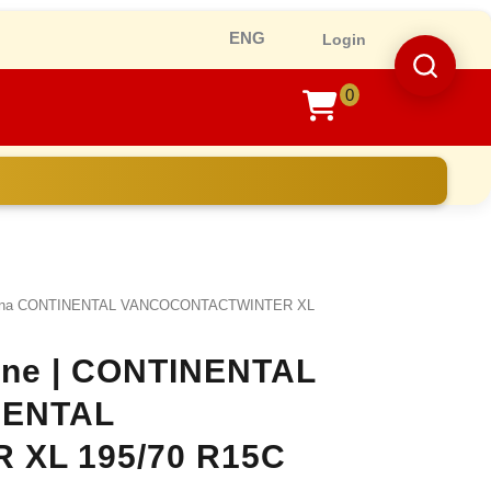
Ro
Login
0
shopping
cart
iarna CONTINENTAL VANCOCONTACTWINTER XL
line | CONTINENTAL
INENTAL
XL 195/70 R15C