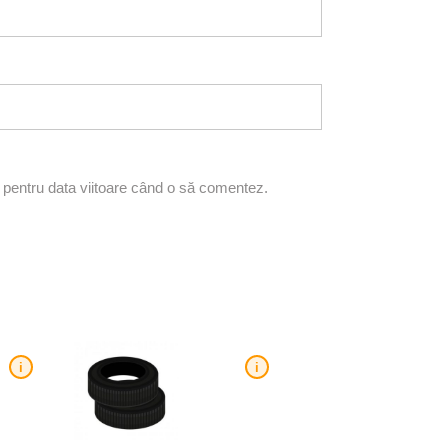
r pentru data viitoare când o să comentez.
i
i