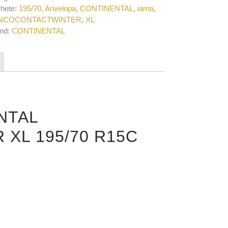
chete:
195/70
,
Anvelopa
,
CONTINENTAL
,
iarna
,
NCOCONTACTWINTER
,
XL
nd:
CONTINENTAL
ENTAL
XL 195/70 R15C