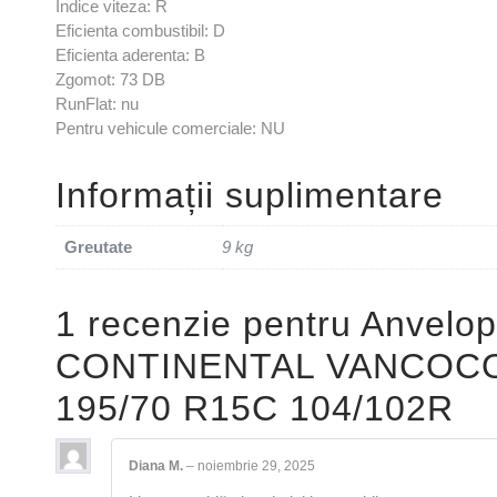
Indice viteza: R
Eficienta combustibil: D
Eficienta aderenta: B
Zgomot: 73 DB
RunFlat: nu
Pentru vehicule comerciale: NU
Informații suplimentare
Greutate
9 kg
1 recenzie pentru
Anvelop
CONTINENTAL VANCOC
195/70 R15C 104/102R
Diana M.
–
noiembrie 29, 2025