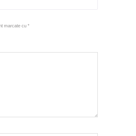
5
din 5
unt marcate cu
*