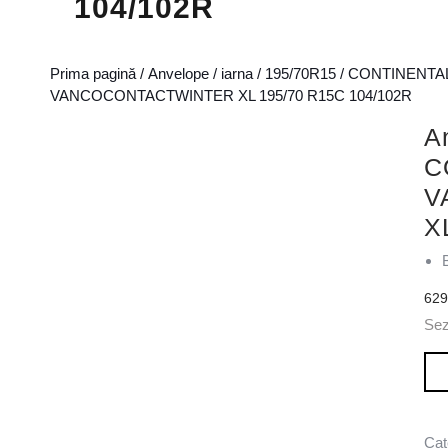
104/102R
Prima pagină
/
Anvelope
/
iarna
/
195/70R15
/
CONTINENTA
VANCOCONTACTWINTER XL 195/70 R15C 104/102R
A
C
V
X
62
Se
Can
Cat