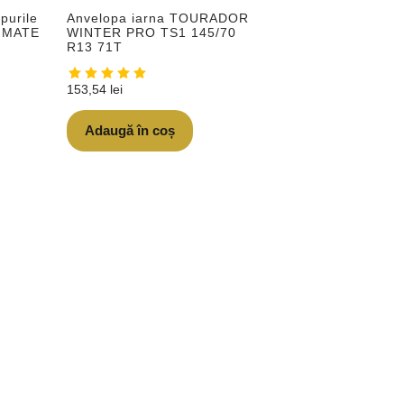
purile
Anvelopa iarna TOURADOR
IMATE
WINTER PRO TS1 145/70
R13 71T
153,54
lei
Adaugă în coș