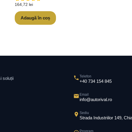
164,72
lei
Adaugă în coș
Telefon
 soluții
+40 734 154 845
Email
info@autorival.ro
Sediu
Strada Industriilor 149, Ch
Program