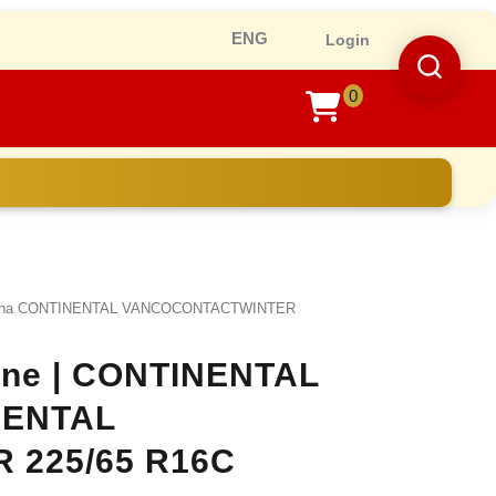
Ro
Login
0
shopping
cart
iarna CONTINENTAL VANCOCONTACTWINTER
line | CONTINENTAL
INENTAL
225/65 R16C