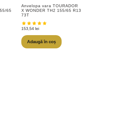
Anvelopa vara TOURADOR
55/65
X WONDER TH2 155/65 R13
73T
153,54
lei
Adaugă în coș