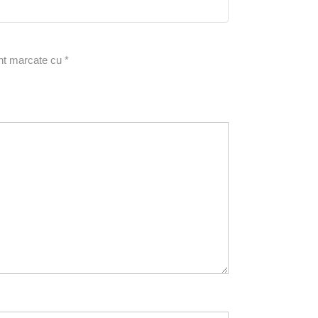
5
din 5
unt marcate cu
*