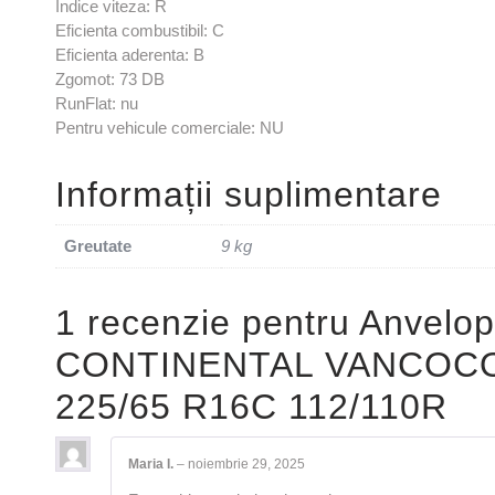
Indice viteza: R
Eficienta combustibil: C
Eficienta aderenta: B
Zgomot: 73 DB
RunFlat: nu
Pentru vehicule comerciale: NU
Informații suplimentare
Greutate
9 kg
1 recenzie pentru
Anvelop
CONTINENTAL VANCOC
225/65 R16C 112/110R
Maria I.
–
noiembrie 29, 2025