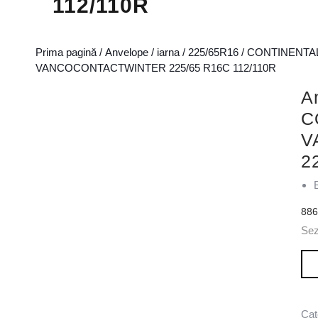
112/110R
Prima pagină
/
Anvelope
/
iarna
/
225/65R16
/
CONTINENTA
VANCOCONTACTWINTER 225/65 R16C 112/110R
A
C
V
2
88
Se
Can
Cat