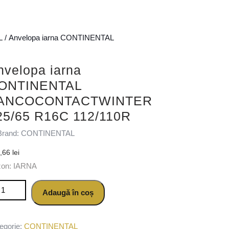
L
/ Anvelopa iarna CONTINENTAL
nvelopa iarna
ONTINENTAL
ANCOCONTACTWINTER
25/65 R16C 112/110R
Brand: CONTINENTAL
6,66
lei
zon: IARNA
titate Anvelopa iarna CONTINENTAL VANCOCONTACTWINTER 22
Adaugă în coș
egorie:
CONTINENTAL