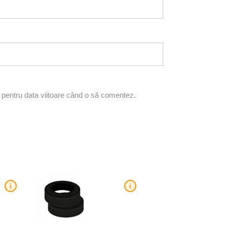
r pentru data viitoare când o să comentez.
i
i