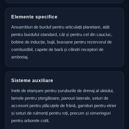
Elemente specifice
Ansambluri de burduf pentru articulații planetare, atât
pentru burduful standard, cât și pentru cel din cauciuc,
bobine de inducție, bujii, busoane pentru rezervorul de
combustibil, capete de bară și cilindri receptori de
ambreiaj.
Sisteme auxiliare
Inele de etanșare pentru șuruburile de drenaj al uleiului,
lamele pentru ștergătoare, panouri laterale, seturi de
accesorii pentru plăcuțele de frână, garnituri pentru etrier
și seturi de rulmenți pentru roți, precum și simeringuri
pentru arborele cotit.