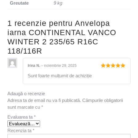
Greutate
9 kg
1 recenzie pentru
Anvelopa
iarna CONTINENTAL VANCO
WINTER 2 235/65 R16C
118/116R
Irina N.
–
noiembrie 29, 2025
Evaluat la
Sunt foarte mulțumit de achiziție
5
din 5
Adaugă o recenzie
Adresa ta de email nu va fi publicată.
Câmpurile obligatorii
sunt marcate cu
*
Evaluarea ta
*
Recenzia ta
*