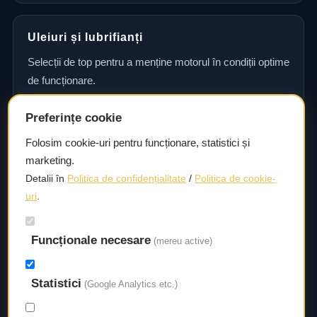
Uleiuri și lubrifianți
Selecții de top pentru a menține motorul în condiții optime
de funcționare.
Preferințe cookie
Consultanță și asistență tehnică
Folosim cookie-uri pentru funcționare, statistici și
marketing.
Consultanță și asistență tehnică pentru alegerea pieselor
Detalii în
Politica de confidențialitate
/
Politica de cookie-
potrivite și efectuarea reparațiilor sau întreținerii corecte.
uri
.
Funcționale necesare
Livrare rapidă
(mereu active)
Asigurăm un timp de livrare scurt, astfel încât să aveți
Statistici
acces la piesele necesare fără întârzieri.
(Google Analytics etc.)