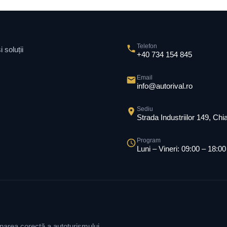
Telefon
 soluții
+40 734 154 845
Email
info@autorival.ro
Sediu
Strada Industriilor 149, Ch
Program
Luni – Vineri: 09:00 – 18:00
ionarea corectă a autoturismului.