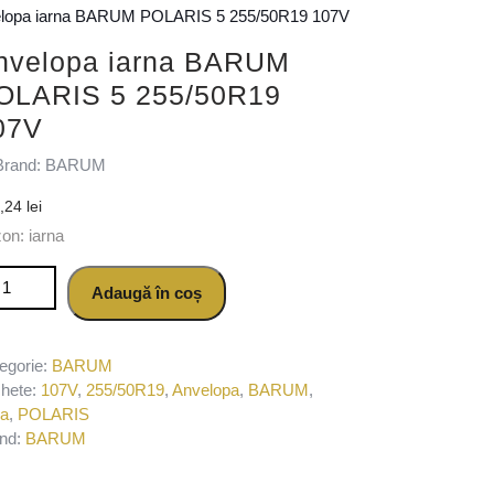
elopa iarna BARUM POLARIS 5 255/50R19 107V
nvelopa iarna BARUM
OLARIS 5 255/50R19
07V
Brand: BARUM
0,24
lei
on: iarna
titate Anvelopa iarna BARUM POLARIS 5 255/50R19 107V
Adaugă în coș
egorie:
BARUM
chete:
107V
,
255/50R19
,
Anvelopa
,
BARUM
,
na
,
POLARIS
nd:
BARUM