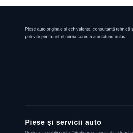
Piese auto originale și echivalente, consultanță tehnică și
potrivite pentru întreținerea corectă a autoturismului.
Piese și servicii auto
Produse și soluții pentru întreținerea, siguranța și funcț