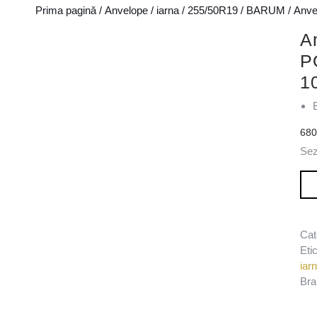
Prima pagină
/
Anvelope
/
iarna
/
255/50R19
/
BARUM
/ Anv
A
P
1
68
Sez
Can
Cat
Eti
iar
Bra