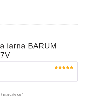
pa iarna BARUM
07V
Evaluat la
5
din 5
unt marcate cu
*