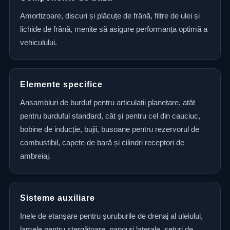
Amortizoare, discuri și plăcuțe de frână, filtre de ulei și
lichide de frână, menite să asigure performanța optimă a
vehiculului.
Elemente specifice
Ansambluri de burduf pentru articulații planetare, atât
pentru burduful standard, cât și pentru cel din cauciuc,
bobine de inducție, bujii, busoane pentru rezervorul de
combustibil, capete de bară și cilindri receptori de
ambreiaj.
Sisteme auxiliare
Inele de etanșare pentru șuruburile de drenaj al uleiului,
lamele pentru ștergătoare, panouri laterale, seturi de