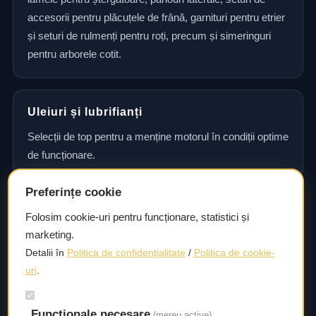
accesorii pentru plăcuțele de frână, garnituri pentru etrier
și seturi de rulmenți pentru roți, precum și simeringuri
pentru arborele cotit.
Uleiuri și lubrifianți
Selecții de top pentru a menține motorul în condiții optime
de funcționare.
Preferințe cookie
Consultanță și asistență tehnică
Folosim cookie-uri pentru funcționare, statistici și
marketing.
Consultanță și asistență tehnică pentru alegerea pieselor
Detalii în
Politica de confidențialitate
/
Politica de cookie-
potrivite și efectuarea reparațiilor sau întreținerii corecte.
uri
.
Livrare rapidă
Funcționale necesare
(mereu active)