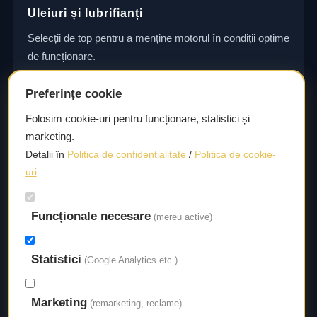
Uleiuri și lubrifianți
Selecții de top pentru a menține motorul în condiții optime
de funcționare.
Preferințe cookie
Consultanță și asistență tehnică
Folosim cookie-uri pentru funcționare, statistici și
marketing.
Consultanță și asistență tehnică pentru alegerea pieselor
Detalii în
Politica de confidențialitate
/
Politica de cookie-
potrivite și efectuarea reparațiilor sau întreținerii corecte.
uri
.
Funcționale necesare
Livrare rapidă
(mereu active)
Asigurăm un timp de livrare scurt, astfel încât să aveți
Statistici
acces la piesele necesare fără întârzieri.
(Google Analytics etc.)
Marketing
(remarketing, reclame)