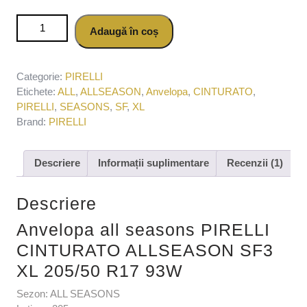
Cantitate Anvelopa all seasons PIRELLI CINTURATO
Adaugă în coș
ALLSEASON SF3 XL 205/50 R17 93W
Categorie:
PIRELLI
Etichete:
ALL
,
ALLSEASON
,
Anvelopa
,
CINTURATO
,
PIRELLI
,
SEASONS
,
SF
,
XL
Brand:
PIRELLI
Descriere
Informații suplimentare
Recenzii (1)
Descriere
Anvelopa all seasons PIRELLI
CINTURATO ALLSEASON SF3
XL 205/50 R17 93W
Sezon: ALL SEASONS