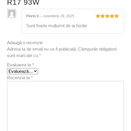
R17 93W
Florin V.
–
noiembrie 29, 2025
Evaluat la
Sunt foarte mulțumit de achiziție
5
din 5
Adaugă o recenzie
Adresa ta de email nu va fi publicată.
Câmpurile obligatorii
sunt marcate cu
*
Evaluarea ta
*
Recenzia ta
*