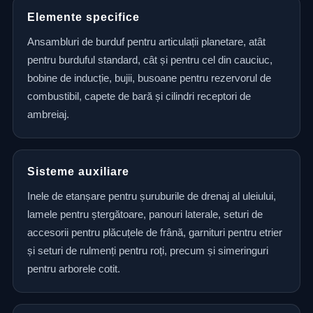
Elemente specifice
Ansambluri de burduf pentru articulații planetare, atât
pentru burduful standard, cât și pentru cel din cauciuc,
bobine de inducție, bujii, busoane pentru rezervorul de
combustibil, capete de bară și cilindri receptori de
ambreiaj.
Sisteme auxiliare
Inele de etanșare pentru șuruburile de drenaj al uleiului,
lamele pentru ștergătoare, panouri laterale, seturi de
accesorii pentru plăcuțele de frână, garnituri pentru etrier
și seturi de rulmenți pentru roți, precum și simeringuri
pentru arborele cotit.