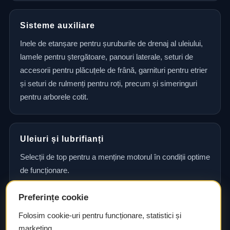
Sisteme auxiliare
Inele de etanșare pentru șuruburile de drenaj al uleiului,
lamele pentru ștergătoare, panouri laterale, seturi de
accesorii pentru plăcuțele de frână, garnituri pentru etrier
și seturi de rulmenți pentru roți, precum și simeringuri
pentru arborele cotit.
Uleiuri și lubrifianți
Selecții de top pentru a menține motorul în condiții optime
de funcționare.
Preferințe cookie
Consultanță și asistență tehnică
Folosim cookie-uri pentru funcționare, statistici și
marketing.