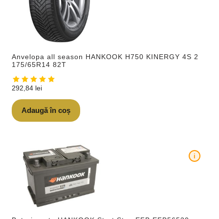
Anvelopa all season HANKOOK H750 KINERGY 4S 2
175/65R14 82T
292,84
lei
Adaugă în coș
i