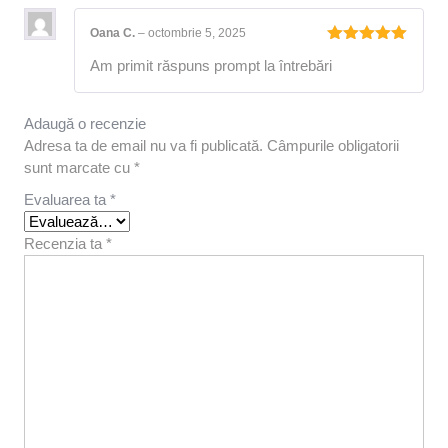
Oana C.
–
octombrie 5, 2025
Evaluat la
Am primit răspuns prompt la întrebări
5
din 5
Adaugă o recenzie
Adresa ta de email nu va fi publicată.
Câmpurile obligatorii
sunt marcate cu
*
Evaluarea ta
*
Recenzia ta
*