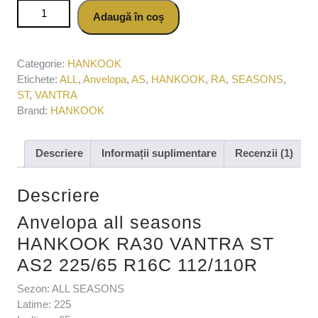
Cantitate Anvelopa all seasons HANKOOK RA30 VANTRA
Adaugă în coș
ST AS2 225/65 R16C 112/110R
Categorie:
HANKOOK
Etichete:
ALL
,
Anvelopa
,
AS
,
HANKOOK
,
RA
,
SEASONS
,
ST
,
VANTRA
Brand:
HANKOOK
Descriere
Informații suplimentare
Recenzii (1)
Descriere
Anvelopa all seasons
HANKOOK RA30 VANTRA ST
AS2 225/65 R16C 112/110R
Sezon: ALL SEASONS
Latime: 225