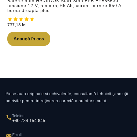
Baterie auto HANKOOK Start Stop EFB EFB56530,
tensiune 12 V, amperaj 65 Ah, curent pornire 650 A,
borna dreapta plus
737,18
lei
Adaugă în coș
Piese auto originale și echivalente, consultanță tehnică și soluții
potrivite pentru întreținerea corectă a autoturismului.
Telefon
+40 734 154 845
Email