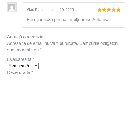
Vlad R.
–
noiembrie 29, 2025
Evaluat la
Funcționează perfect, mulțumesc Autorival
5
din 5
Adaugă o recenzie
Adresa ta de email nu va fi publicată.
Câmpurile obligatorii
sunt marcate cu
*
Evaluarea ta
*
Recenzia ta
*