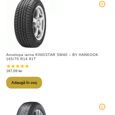
i
Anvelopa iarna KINGSTAR SW40 – BY HANKOOK
165/70 R14 81T
187,09
lei
Adaugă în coș
i