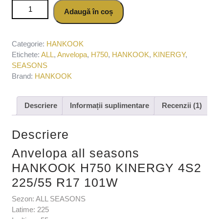
Cantitate Anvelopa all seasons HANKOOK H750 KINERGY
Adaugă în coș
4S2 225/55 R17 101W
Categorie:
HANKOOK
Etichete:
ALL
,
Anvelopa
,
H750
,
HANKOOK
,
KINERGY
,
SEASONS
Brand:
HANKOOK
Descriere
Informații suplimentare
Recenzii (1)
Descriere
Anvelopa all seasons
HANKOOK H750 KINERGY 4S2
225/55 R17 101W
Sezon: ALL SEASONS
Latime: 225