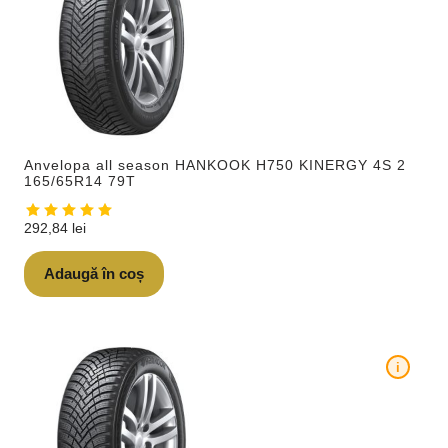
Anvelopa all season HANKOOK H750 KINERGY 4S 2
165/65R14 79T
292,84
lei
Adaugă în coș
i