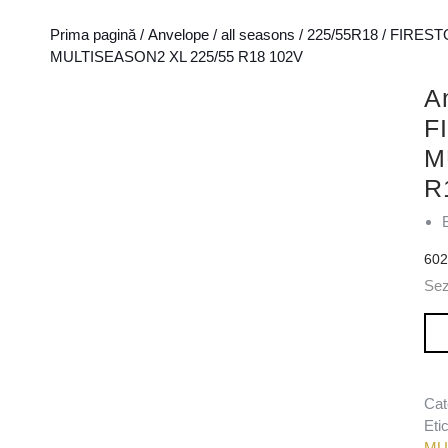
Prima pagină
/
Anvelope
/
all seasons
/
225/55R18
/
FIREST
MULTISEASON2 XL 225/55 R18 102V
A
F
M
R
60
Se
Can
Cat
Eti
MU