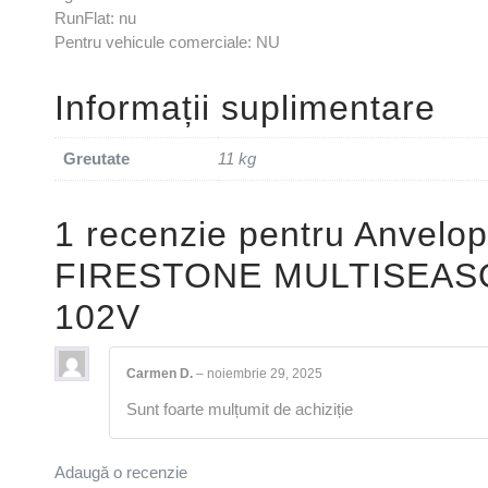
RunFlat: nu
Pentru vehicule comerciale: NU
Informații suplimentare
Greutate
11 kg
1 recenzie pentru
Anvelop
FIRESTONE MULTISEASO
102V
Carmen D.
–
noiembrie 29, 2025
Sunt foarte mulțumit de achiziție
Adaugă o recenzie