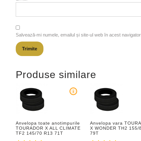
Salvează-mi numele, emailul și site-ul web în acest navigato
Produse similare
i
Anvelopa toate anotimpurile
Anvelopa vara TOUR
TOURADOR X ALL CLIMATE
X WONDER TH2 155/
TF2 145/70 R13 71T
79T