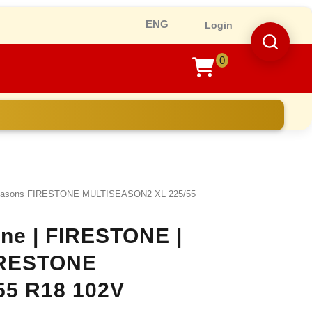
Ro
Login
0
shopping
cart
 seasons FIRESTONE MULTISEASON2 XL 225/55
ine | FIRESTONE |
FIRESTONE
55 R18 102V