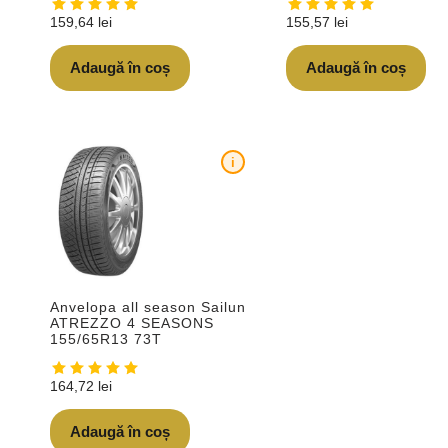
159,64
lei
155,57
lei
Adaugă în coș
Adaugă în coș
i
Anvelopa all season Sailun
ATREZZO 4 SEASONS
155/65R13 73T
164,72
lei
Adaugă în coș