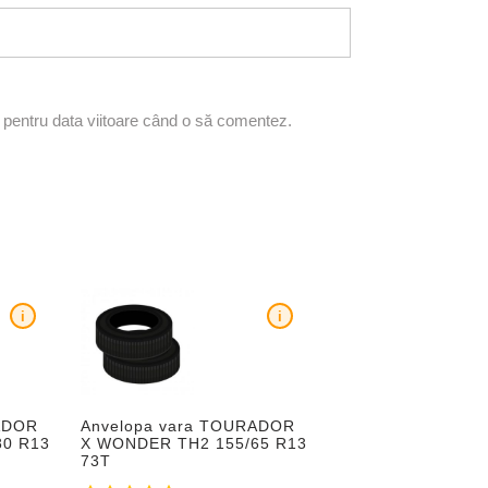
r pentru data viitoare când o să comentez.
i
i
ADOR
Anvelopa vara TOURADOR
80 R13
X WONDER TH2 155/65 R13
73T