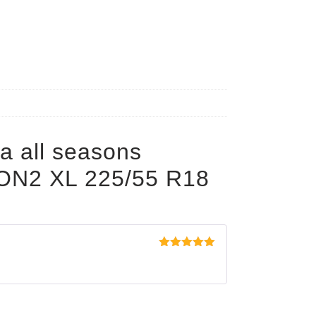
a all seasons
N2 XL 225/55 R18
Evaluat la
5
din 5