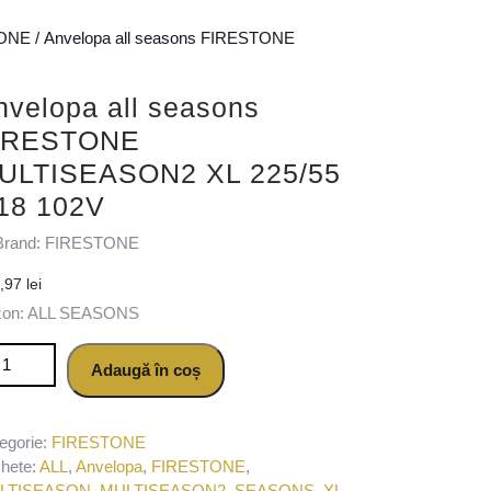
ONE
/ Anvelopa all seasons FIRESTONE
nvelopa all seasons
IRESTONE
ULTISEASON2 XL 225/55
18 102V
Brand: FIRESTONE
2,97
lei
zon: ALL SEASONS
titate Anvelopa all seasons FIRESTONE MULTISEASON2 XL 225/5
Adaugă în coș
egorie:
FIRESTONE
chete:
ALL
,
Anvelopa
,
FIRESTONE
,
LTISEASON
,
MULTISEASON2
,
SEASONS
,
XL