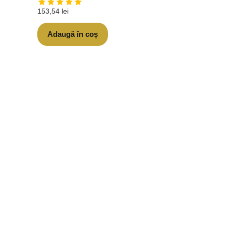
153,54
lei
Adaugă în coș