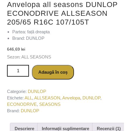
Anvelopa all seasons DUNLOP
ECONODRIVE ALLSEASON
205/65 R16C 107/105T
Partea: față dreapta
Brand: DUNLOP
646,69
lei
Sezon: ALL SEASONS
Cantitate Anvelopa all seasons DUNLOP ECONODRIVE
Adaugă în coș
ALLSEASON 205/65 R16C 107/105T
Categorie:
DUNLOP
Etichete:
ALL
,
ALLSEASON
,
Anvelopa
,
DUNLOP
,
ECONODRIVE
,
SEASONS
Brand:
DUNLOP
Descriere
Informații suplimentare
Recenzii (1)