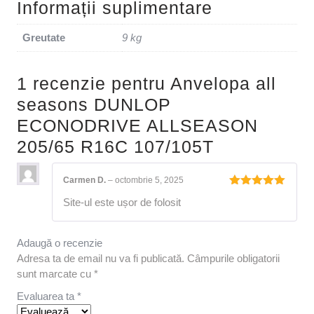
Informații suplimentare
Greutate
9 kg
1 recenzie pentru
Anvelopa all
seasons DUNLOP
ECONODRIVE ALLSEASON
205/65 R16C 107/105T
Carmen D.
–
octombrie 5, 2025
Evaluat la
Site-ul este ușor de folosit
5
din 5
Adaugă o recenzie
Adresa ta de email nu va fi publicată.
Câmpurile obligatorii
sunt marcate cu
*
Evaluarea ta
*