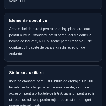
vehiculului.
Elemente specifice
Ansambluri de burduf pentru articulații planetare, atât
pentru burduful standard, cât și pentru cel din cauciuc,
bobine de inducție, bujii, busoane pentru rezervorul de
combustibil, capete de bară și cilindri receptori de
ambreiaj.
Sisteme auxiliare
Inele de etanșare pentru șuruburile de drenaj al uleiului,
lamele pentru ștergătoare, panouri laterale, seturi de
accesorii pentru plăcuțele de frână, garnituri pentru etrier
și seturi de rulmenți pentru roți, precum și simeringuri
pentru arborele cotit.