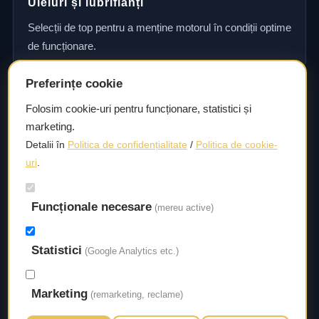
Uleiuri și lubrifianți
Selecții de top pentru a menține motorul în condiții optime
de funcționare.
Preferințe cookie
Consultanță și asistență tehnică
Folosim cookie-uri pentru funcționare, statistici și
marketing.
Consultanță și asistență tehnică pentru alegerea pieselor
Detalii în
Politica de confidențialitate
/
Politica de cookie-
potrivite și efectuarea reparațiilor sau întreținerii corecte.
uri
.
Funcționale necesare
Livrare rapidă
(mereu active)
Asigurăm un timp de livrare scurt, astfel încât să aveți
Statistici
acces la piesele necesare fără întârzieri.
(Google Analytics etc.)
Marketing
(remarketing, reclame)