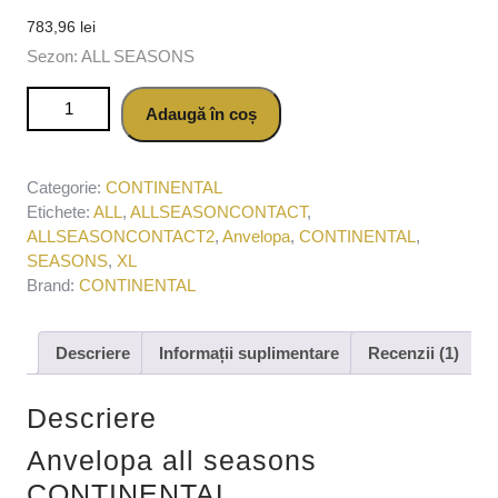
783,96
lei
Sezon: ALL SEASONS
Cantitate Anvelopa all seasons CONTINENTAL
Adaugă în coș
ALLSEASONCONTACT2 XL 225/55 R17 101W
Categorie:
CONTINENTAL
Etichete:
ALL
,
ALLSEASONCONTACT
,
ALLSEASONCONTACT2
,
Anvelopa
,
CONTINENTAL
,
SEASONS
,
XL
Brand:
CONTINENTAL
Descriere
Informații suplimentare
Recenzii (1)
Descriere
Anvelopa all seasons
CONTINENTAL