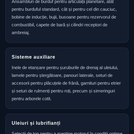
Ansambluri de burduf pentru articulații planetare, atât
pentru burduful standard, cât și pentru cel din cauciuc,
bobine de inducție, bujii, busoane pentru rezervorul de
combustibil, capete de bară și cilindri receptori de
ambreiaj.
Sisteme auxiliare
Inele de etanșare pentru șuruburile de drenaj al uleiului,
lamele pentru ștergătoare, panouri laterale, seturi de
accesorii pentru plăcuțele de frână, garnituri pentru etrier
și seturi de rulmenți pentru roți, precum și simeringuri
pentru arborele cotit.
Uleiuri și lubrifianți
Selecții de top pentru a menține motorul în condiții optime