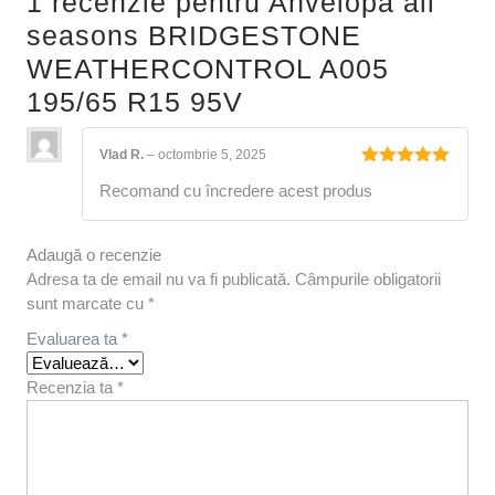
1 recenzie pentru
Anvelopa all
seasons BRIDGESTONE
WEATHERCONTROL A005
195/65 R15 95V
Vlad R.
–
octombrie 5, 2025
Evaluat la
Recomand cu încredere acest produs
5
din 5
Adaugă o recenzie
Adresa ta de email nu va fi publicată.
Câmpurile obligatorii
sunt marcate cu
*
Evaluarea ta
*
Recenzia ta
*