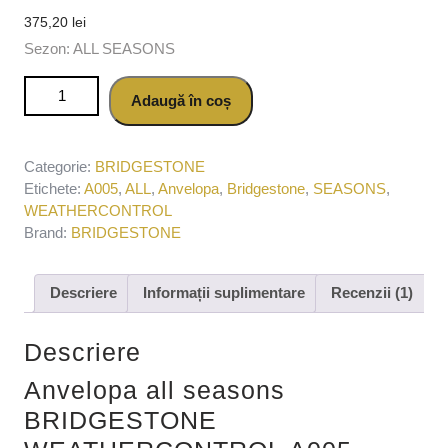
375,20
lei
Sezon: ALL SEASONS
Cantitate Anvelopa all seasons BRIDGESTONE
Adaugă în coș
WEATHERCONTROL A005 195/65 R15 95V
Categorie:
BRIDGESTONE
Etichete:
A005
,
ALL
,
Anvelopa
,
Bridgestone
,
SEASONS
,
WEATHERCONTROL
Brand:
BRIDGESTONE
Descriere
Informații suplimentare
Recenzii (1)
Descriere
Anvelopa all seasons
BRIDGESTONE