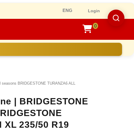
Ro
Login
0
shopping
cart
all seasons BRIDGESTONE TURANZA6 ALL
nline | BRIDGESTONE
s BRIDGESTONE
XL 235/50 R19