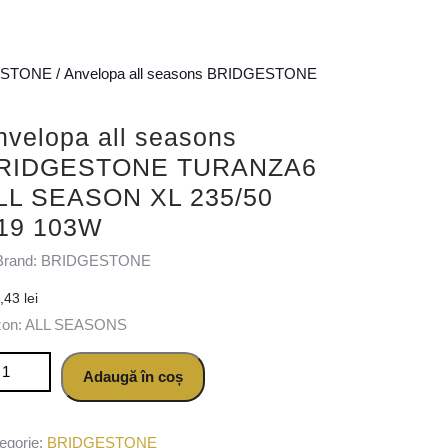
ESTONE
/ Anvelopa all seasons BRIDGESTONE
nvelopa all seasons
RIDGESTONE TURANZA6
LL SEASON XL 235/50
19 103W
Brand: BRIDGESTONE
2,43
lei
zon: ALL SEASONS
titate Anvelopa all seasons BRIDGESTONE TURANZA6 ALL SEAS
Adaugă în coș
egorie:
BRIDGESTONE