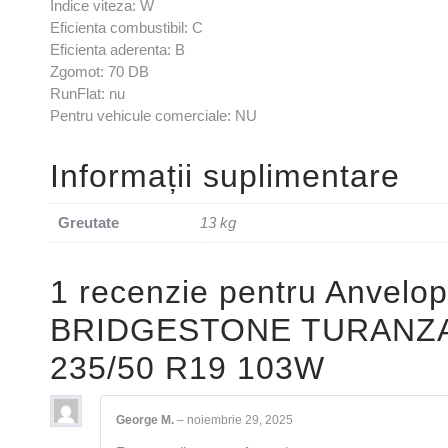
Indice viteza: W
Eficienta combustibil: C
Eficienta aderenta: B
Zgomot: 70 DB
RunFlat: nu
Pentru vehicule comerciale: NU
Informații suplimentare
Greutate
13 kg
1 recenzie pentru
Anvelop
BRIDGESTONE TURANZA
235/50 R19 103W
George M.
–
noiembrie 29, 2025