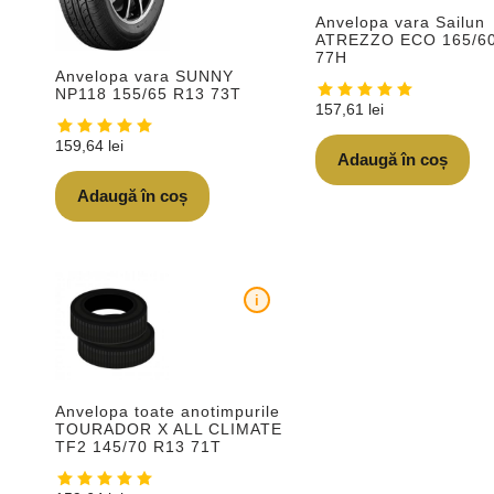
Anvelopa vara Sailun
ATREZZO ECO 165/6
77H
Anvelopa vara SUNNY
NP118 155/65 R13 73T
157,61
lei
159,64
lei
Adaugă în coș
Adaugă în coș
i
Anvelopa toate anotimpurile
TOURADOR X ALL CLIMATE
TF2 145/70 R13 71T