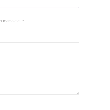
5
din 5
unt marcate cu
*