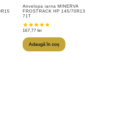
Anvelopa iarna MINERVA
0R15
FROSTRACK HP 145/70R13
71T
167,77
lei
Adaugă în coș