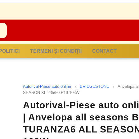
POLITICI
TERMENI ȘI CONDIȚII
CONTACT
Autorival-Piese auto online
›
BRIDGESTONE
›
Anvelopa 
SEASON XL 235/50 R19 103W
Autorival-Piese auto o
| Anvelopa all season
TURANZA6 ALL SEASON 