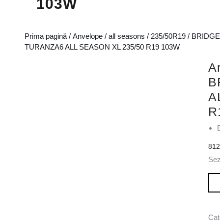
103W
Prima pagină
/
Anvelope
/
all seasons
/
235/50R19
/
BRIDG
TURANZA6 ALL SEASON XL 235/50 R19 103W
A
B
A
R
81
Se
Can
Cat