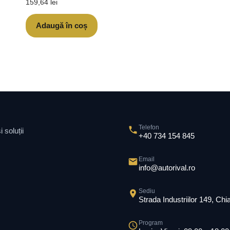
159,64
lei
Adaugă în coș
Telefon
 soluții
+40 734 154 845
Email
info@autorival.ro
Sediu
Strada Industriilor 149, Ch
Program