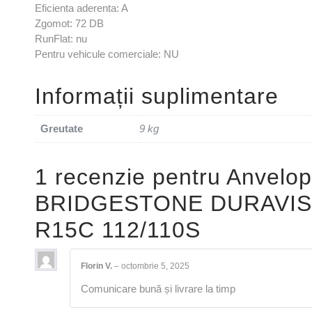
Eficienta aderenta: A
Zgomot: 72 DB
RunFlat: nu
Pentru vehicule comerciale: NU
Informații suplimentare
Greutate
9 kg
1 recenzie pentru
Anvelop
BRIDGESTONE DURAVIS
R15C 112/110S
Florin V.
–
octombrie 5, 2025
Comunicare bună și livrare la timp