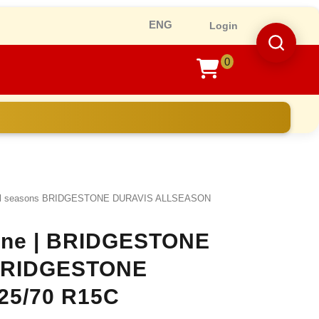
Ro
Login
0
shopping
cart
all seasons BRIDGESTONE DURAVIS ALLSEASON
nline | BRIDGESTONE
s BRIDGESTONE
5/70 R15C