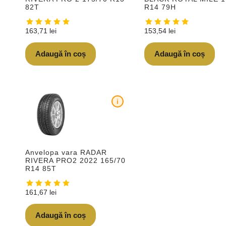
82T
R14 79H
163,71
lei
153,54
lei
Adaugă în coș
Adaugă în coș
i
Anvelopa vara RADAR
RIVERA PRO2 2022 165/70
R14 85T
161,67
lei
Adaugă în coș