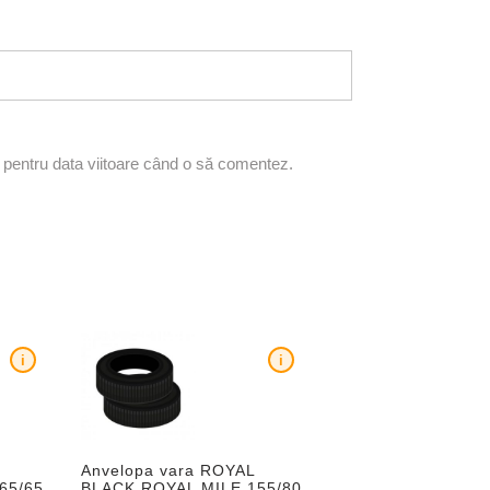
r pentru data viitoare când o să comentez.
i
i
Anvelopa vara ROYAL
65/65
BLACK ROYAL MILE 155/80