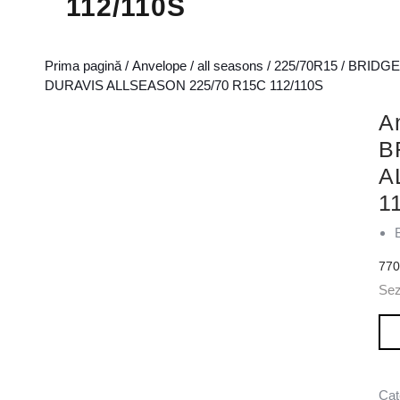
112/110S
Prima pagină
/
Anvelope
/
all seasons
/
225/70R15
/
BRIDG
DURAVIS ALLSEASON 225/70 R15C 112/110S
A
B
A
1
77
Se
Can
Cat