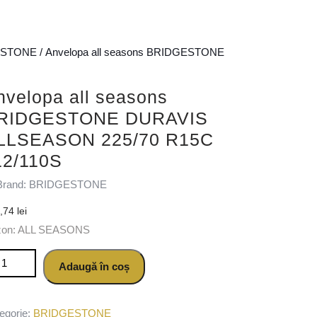
ESTONE
/ Anvelopa all seasons BRIDGESTONE
nvelopa all seasons
RIDGESTONE DURAVIS
LLSEASON 225/70 R15C
12/110S
Brand: BRIDGESTONE
0,74
lei
zon: ALL SEASONS
titate Anvelopa all seasons BRIDGESTONE DURAVIS ALLSEASON
Adaugă în coș
egorie:
BRIDGESTONE