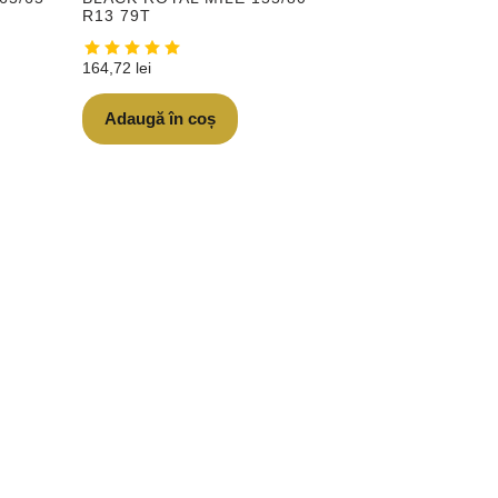
R13 79T
164,72
lei
Adaugă în coș