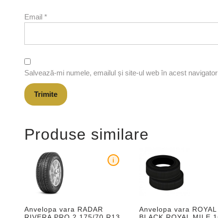
Email
*
Salvează-mi numele, emailul și site-ul web în acest navigato
Produse similare
i
Anvelopa vara RADAR
Anvelopa vara ROYAL
RIVERA PRO 2 175/70 R13
BLACK ROYAL MILE 1