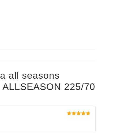
a all seasons
 ALLSEASON 225/70
Evaluat la
5
din 5