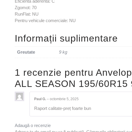
Eficienta aderenta: C
Zgomot: 70
RunFlat: NU
Pentru vehicule comerciale: NU
Informații suplimentare
Greutate
9 kg
1 recenzie pentru
Anvelop
ALL SEASON 195/60R15 
Paul G.
–
octombrie 5, 2025
Raport calitate-preț foarte bun
Adaugă o recenzie
Adresa ta de email nu va fi publicată.
Câmpurile obligatorii s