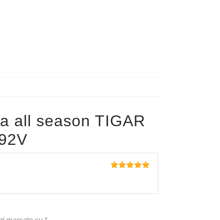
a all season TIGAR
92V
Evaluat la
5
din 5
unt marcate cu
*