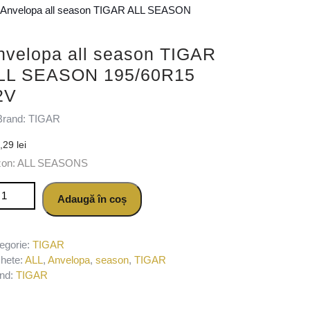
 Anvelopa all season TIGAR ALL SEASON
nvelopa all season TIGAR
LL SEASON 195/60R15
2V
Brand: TIGAR
0,29
lei
zon: ALL SEASONS
titate Anvelopa all season TIGAR ALL SEASON 195/60R15 92V
Adaugă în coș
egorie:
TIGAR
chete:
ALL
,
Anvelopa
,
season
,
TIGAR
nd:
TIGAR