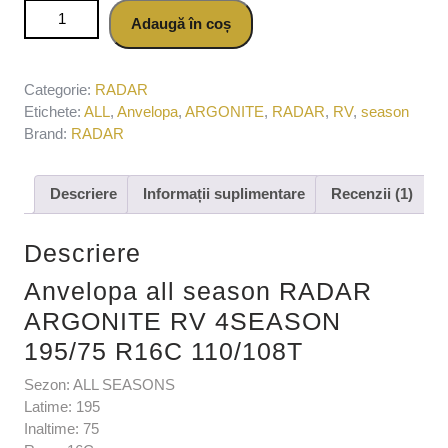
Cantitate Anvelopa all season RADAR ARGONITE RV
Adaugă în coș
4SEASON 195/75 R16C 110/108T
Categorie:
RADAR
Etichete:
ALL
,
Anvelopa
,
ARGONITE
,
RADAR
,
RV
,
season
Brand:
RADAR
Descriere
Informații suplimentare
Recenzii (1)
Descriere
Anvelopa all season RADAR
ARGONITE RV 4SEASON
195/75 R16C 110/108T
Sezon: ALL SEASONS
Latime: 195
Inaltime: 75