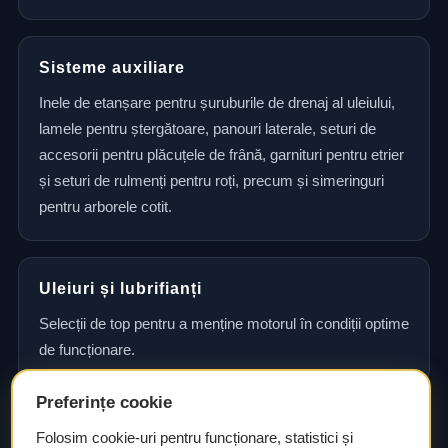
Sisteme auxiliare
Inele de etanșare pentru șuruburile de drenaj al uleiului,
lamele pentru ștergătoare, panouri laterale, seturi de
accesorii pentru plăcuțele de frână, garnituri pentru etrier
și seturi de rulmenți pentru roți, precum și simeringuri
pentru arborele cotit.
Uleiuri și lubrifianți
Selecții de top pentru a menține motorul în condiții optime
de funcționare.
Preferințe cookie
Consultanță și asistență tehnică
Folosim cookie-uri pentru funcționare, statistici și