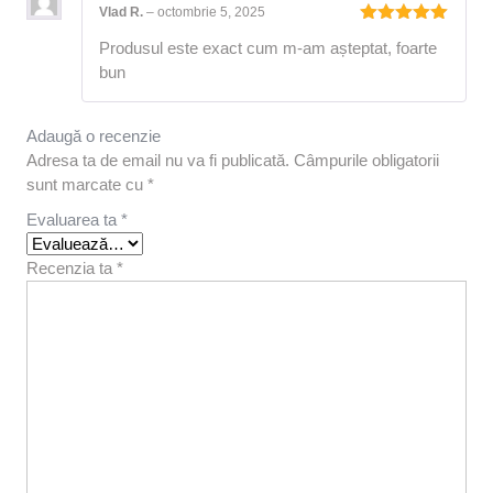
Vlad R.
–
octombrie 5, 2025
Evaluat la
Produsul este exact cum m-am așteptat, foarte
5
din 5
bun
Adaugă o recenzie
Adresa ta de email nu va fi publicată.
Câmpurile obligatorii
sunt marcate cu
*
Evaluarea ta
*
Recenzia ta
*