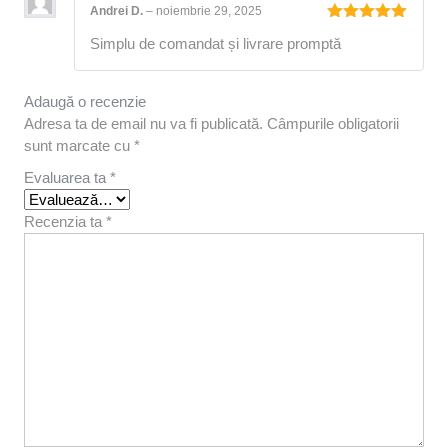
Andrei D.
–
noiembrie 29, 2025
Evaluat la
Simplu de comandat și livrare promptă
5
din 5
Adaugă o recenzie
Adresa ta de email nu va fi publicată.
Câmpurile obligatorii
sunt marcate cu
*
Evaluarea ta
*
Recenzia ta
*