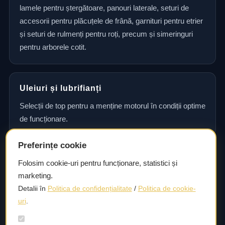
lamele pentru ștergătoare, panouri laterale, seturi de
accesorii pentru plăcuțele de frână, garnituri pentru etrier
și seturi de rulmenți pentru roți, precum și simeringuri
pentru arborele cotit.
Uleiuri și lubrifianți
Selecții de top pentru a menține motorul în condiții optime
de funcționare.
Preferințe cookie
Consultanță și asistență tehnică
Folosim cookie-uri pentru funcționare, statistici și
marketing.
Consultanță și asistență tehnică pentru alegerea pieselor
Detalii în
Politica de confidențialitate
/
Politica de cookie-
potrivite și efectuarea reparațiilor sau întreținerii corecte.
uri
.