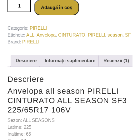
Cantitate Anvelopa all season PIRELLI CINTURATO ALL
Adaugă în coș
SEASON SF3 225/65R17 106V
Categorie:
PIRELLI
Etichete:
ALL
,
Anvelopa
,
CINTURATO
,
PIRELLI
,
season
,
SF
Brand:
PIRELLI
Descriere
Informații suplimentare
Recenzii (1)
Descriere
Anvelopa all season PIRELLI
CINTURATO ALL SEASON SF3
225/65R17 106V
Sezon: ALL SEASONS
Latime: 225
Inaltime: 65