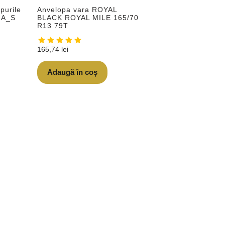
purile
Anvelopa vara ROYAL
 A_S
BLACK ROYAL MILE 165/70
R13 79T
165,74
lei
Adaugă în coș