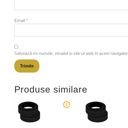
Email
*
Salvează-mi numele, emailul și site-ul web în acest navigato
Produse similare
i