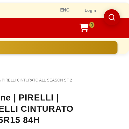
Ro
Login
0
shopping
cart
son PIRELLI CINTURATO ALL SEASON SF 2
ne | PIRELLI |
RELLI CINTURATO
5R15 84H