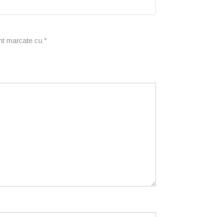
5
din 5
unt marcate cu
*