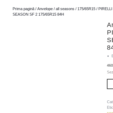
Prima pagină
/
Anvelope
/
all seasons
/
175/65R15
/
PIRELLI
SEASON SF 2 175/65R15 84H
A
P
S
8
46
Se
Can
Cat
Eti
se