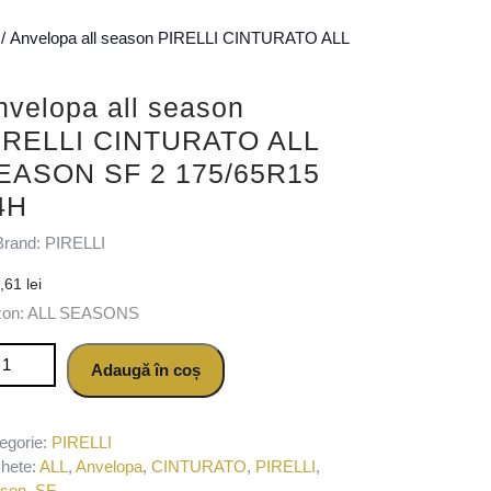
/ Anvelopa all season PIRELLI CINTURATO ALL
nvelopa all season
IRELLI CINTURATO ALL
EASON SF 2 175/65R15
4H
Brand: PIRELLI
0,61
lei
zon: ALL SEASONS
titate Anvelopa all season PIRELLI CINTURATO ALL SEASON SF 
Adaugă în coș
egorie:
PIRELLI
chete:
ALL
,
Anvelopa
,
CINTURATO
,
PIRELLI
,
ason
,
SF