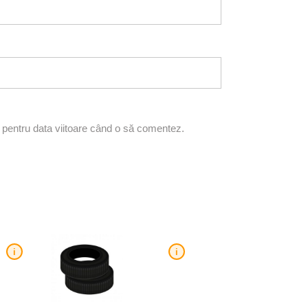
r pentru data viitoare când o să comentez.
i
i