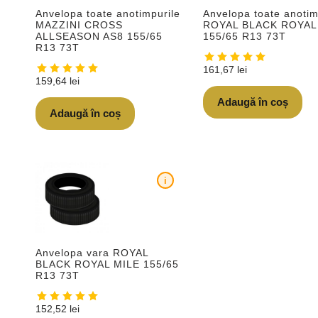
Anvelopa toate anotimpurile
Anvelopa toate anotim
MAZZINI CROSS
ROYAL BLACK ROYAL
ALLSEASON AS8 155/65
155/65 R13 73T
R13 73T
161,67
lei
159,64
lei
Adaugă în coș
Adaugă în coș
i
Anvelopa vara ROYAL
BLACK ROYAL MILE 155/65
R13 73T
152,52
lei