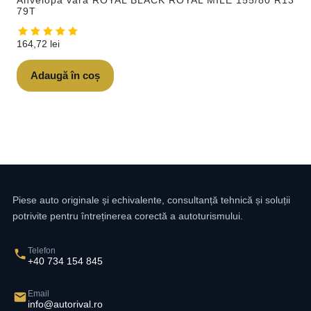
Anvelopa vara ROYAL BLACK ROYAL MILE 155/80 R13
79T
164,72
lei
Adaugă în coș
Piese auto originale și echivalente, consultanță tehnică și soluții
potrivite pentru întreținerea corectă a autoturismului.
Telefon
+40 734 154 845
Email
info@autorival.ro