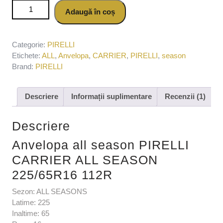
Cantitate Anvelopa all season PIRELLI CARRIER ALL
Adaugă în coș
SEASON 225/65R16 112R
Categorie:
PIRELLI
Etichete:
ALL
,
Anvelopa
,
CARRIER
,
PIRELLI
,
season
Brand:
PIRELLI
Descriere
Informații suplimentare
Recenzii (1)
Descriere
Anvelopa all season PIRELLI
CARRIER ALL SEASON
225/65R16 112R
Sezon: ALL SEASONS
Latime: 225
Inaltime: 65