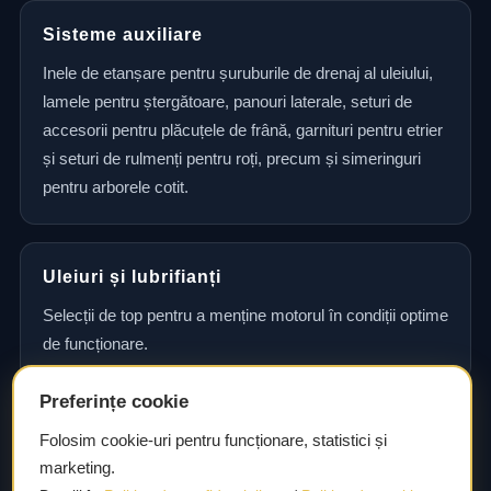
Sisteme auxiliare
Inele de etanșare pentru șuruburile de drenaj al uleiului,
lamele pentru ștergătoare, panouri laterale, seturi de
accesorii pentru plăcuțele de frână, garnituri pentru etrier
și seturi de rulmenți pentru roți, precum și simeringuri
pentru arborele cotit.
Uleiuri și lubrifianți
Selecții de top pentru a menține motorul în condiții optime
de funcționare.
Preferințe cookie
Consultanță și asistență tehnică
Folosim cookie-uri pentru funcționare, statistici și
marketing.
Consultanță și asistență tehnică pentru alegerea pieselor