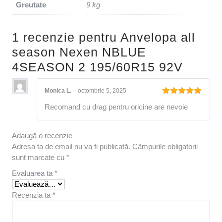
Greutate
9 kg
1 recenzie pentru
Anvelopa all
season Nexen NBLUE
4SEASON 2 195/60R15 92V
Monica L.
–
octombrie 5, 2025
Evaluat la
Recomand cu drag pentru oricine are nevoie
5
din 5
Adaugă o recenzie
Adresa ta de email nu va fi publicată.
Câmpurile obligatorii
sunt marcate cu
*
Evaluarea ta
*
Recenzia ta
*