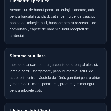
Elemente specifice
Ansambluri de burduf pentru articulații planetare, atât
pentru burduful standard, cât și pentru cel din cauciuc,
bobine de inducție, bujii, busoane pentru rezervorul de
combustibil, capete de bară și cilindri receptori de
ambreiaj.
Sisteme auxiliare
Inele de etanșare pentru șuruburile de drenaj al uleiului,
lamele pentru ștergătoare, panouri laterale, seturi de
accesorii pentru plăcuțele de frână, garnituri pentru etrier
și seturi de rulmenți pentru roți, precum și simeringuri
pentru arborele cotit.
Uleiuri și lubrifianți