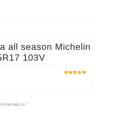
a all season Michelin
5R17 103V
Evaluat la
5
din 5
unt marcate cu
*