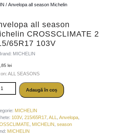
IN
/ Anvelopa all season Michelin
nvelopa all season
ichelin CROSSCLIMATE 2
15/65R17 103V
Brand: MICHELIN
6,85
lei
zon: ALL SEASONS
titate Anvelopa all season Michelin CROSSCLIMATE 2 215/65R17 
Adaugă în coș
egorie:
MICHELIN
chete:
103V
,
215/65R17
,
ALL
,
Anvelopa
,
OSSCLIMATE
,
MICHELIN
,
season
nd:
MICHELIN