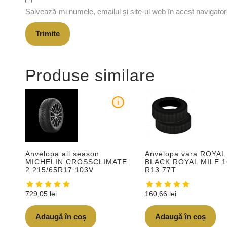
Salvează-mi numele, emailul și site-ul web în acest navigato
Produse similare
i
Anvelopa all season
Anvelopa vara ROYAL
MICHELIN CROSSCLIMATE
BLACK ROYAL MILE 1
2 215/65R17 103V
R13 77T
729,05
lei
160,66
lei
Adaugă în coș
Adaugă în coș