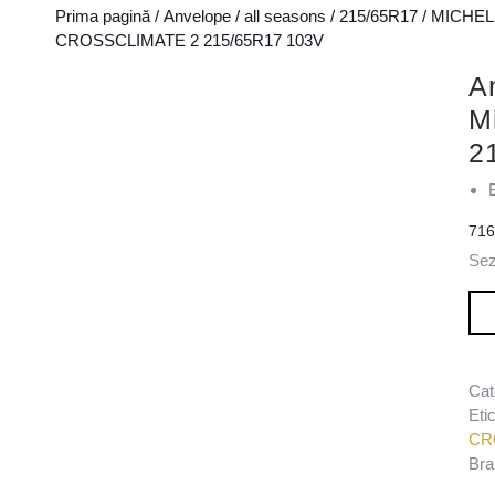
Prima pagină
/
Anvelope
/
all seasons
/
215/65R17
/
MICHEL
CROSSCLIMATE 2 215/65R17 103V
A
M
2
71
Se
Can
Cat
Eti
CR
Bra