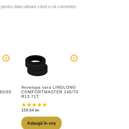
r pentru data viitoare când o să comentez.
i
i
Anvelopa vara LINGLONG
65/65
COMFORTMASTER 145/70
R13 71T
159,64
lei
Adaugă în coș