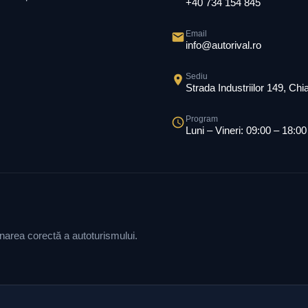
+40 734 154 845
Email
info@autorival.ro
Sediu
Strada Industriilor 149, Ch
Program
Luni – Vineri: 09:00 – 18:00
ionarea corectă a autoturismului.