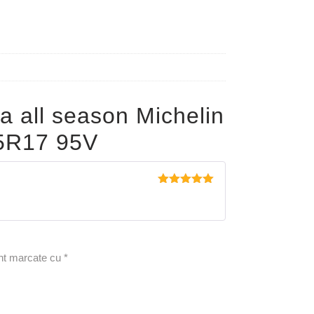
a all season Michelin
5R17 95V
Evaluat la
5
din 5
unt marcate cu
*