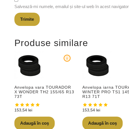
Salvează-mi numele, emailul și site-ul web în acest navigato
Produse similare
i
Anvelopa vara TOURADOR
Anvelopa iarna TOU
X WONDER TH2 155/65 R13
WINTER PRO TS1 145
73T
R13 71T
153,54
lei
153,54
lei
Adaugă în coș
Adaugă în coș