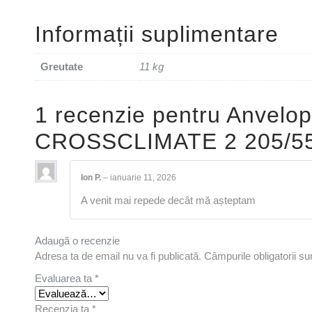
Informații suplimentare
Greutate
11 kg
1 recenzie pentru
Anvelop
CROSSCLIMATE 2 205/5
Ion P.
–
ianuarie 11, 2026
A venit mai repede decât mă așteptam
Adaugă o recenzie
Adresa ta de email nu va fi publicată.
Câmpurile obligatorii s
Evaluarea ta
*
Recenzia ta
*