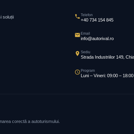
Telefon
 soluții
+40 734 154 845
Email
info@autorival.ro
Sediu
Strada Industriilor 149, Ch
Program
Luni – Vineri: 09:00 – 18:00
ionarea corectă a autoturismului.