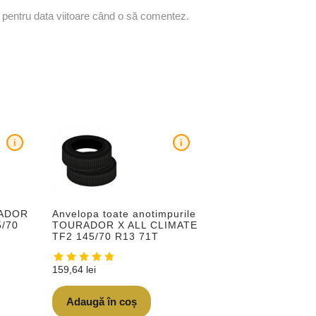
r pentru data viitoare când o să comentez.
i
i
RADOR
Anvelopa toate anotimpurile
/70
TOURADOR X ALL CLIMATE
TF2 145/70 R13 71T
159,64
lei
Adaugă în coș