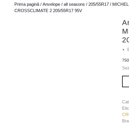
Prima pagină
/
Anvelope
/
all seasons
/
205/55R17
/
MICHEL
CROSSCLIMATE 2 205/55R17 95V
A
M
2
75
Se
Can
Cat
Eti
CR
Bra