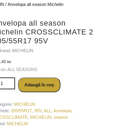
IN
/ Anvelopa all season Michelin
nvelopa all season
ichelin CROSSCLIMATE 2
05/55R17 95V
Brand: MICHELIN
0,40
lei
zon: ALL SEASONS
titate Anvelopa all season Michelin CROSSCLIMATE 2 205/55R17 
Adaugă în coș
egorie:
MICHELIN
chete:
205/55R17
,
95V
,
ALL
,
Anvelopa
,
OSSCLIMATE
,
MICHELIN
,
season
nd:
MICHELIN