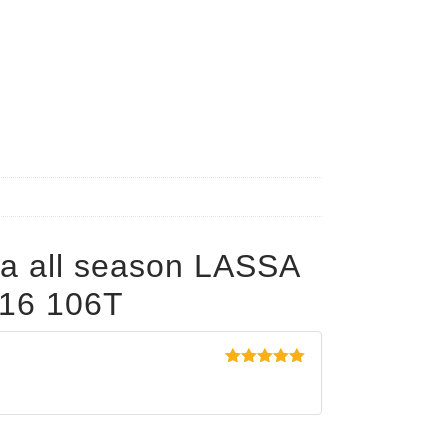
a all season LASSA
16 106T
Evaluat la
5
din 5