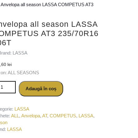
 Anvelopa all season LASSA COMPETUS AT3
nvelopa all season LASSA
OMPETUS AT3 235/70R16
06T
Brand: LASSA
9,60
lei
zon: ALL SEASONS
titate Anvelopa all season LASSA COMPETUS AT3 235/70R16 106
Adaugă în coș
egorie:
LASSA
chete:
ALL
,
Anvelopa
,
AT
,
COMPETUS
,
LASSA
,
ason
nd:
LASSA