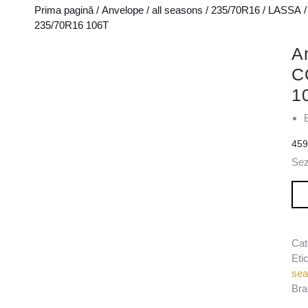
Prima pagină
/
Anvelope
/
all seasons
/
235/70R16
/
LASSA
/
235/70R16 106T
A
C
1
45
Se
Can
Cat
Eti
se
Bra