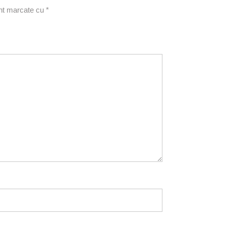
unt marcate cu
*