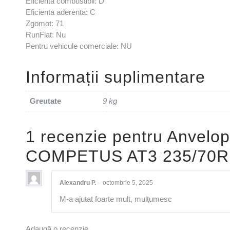
Eficienta combustibil: D
Eficienta aderenta: C
Zgomot: 71
RunFlat: Nu
Pentru vehicule comerciale: NU
Informații suplimentare
Greutate
9 kg
1 recenzie pentru
Anvelop
COMPETUS AT3 235/70R
Alexandru P.
–
octombrie 5, 2025
M-a ajutat foarte mult, mulțumesc
Adaugă o recenzie