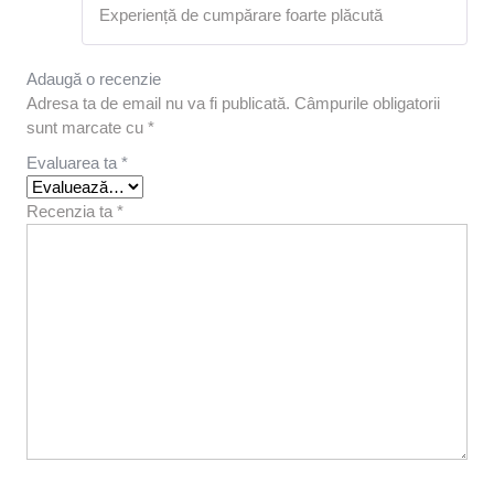
Evaluat la
Experiență de cumpărare foarte plăcută
5
din 5
Adaugă o recenzie
Adresa ta de email nu va fi publicată.
Câmpurile obligatorii
sunt marcate cu
*
Evaluarea ta
*
Recenzia ta
*