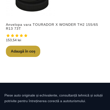
Anvelopa vara TOURADOR X WONDER TH2 155/65
R13 73T
153,54
lei
Adaugă în coș
Piese auto originale și echivalente, consultanță tehnică și soluții
potrivite pentru întreținerea corectă a autoturismului.