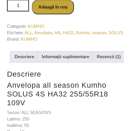
Cantitate Anvelopa all season Kumho SOLUS 4S HA32
Adaugă în coș
255/55R18 109V
Categorie:
KUMHO
Etichete:
ALL
,
Anvelopa
,
HA
,
HA32
,
Kumho
,
season
,
SOLUS
Brand:
KUMHO
Descriere
Informații suplimentare
Recenzii (1)
Descriere
Anvelopa all season Kumho
SOLUS 4S HA32 255/55R18
109V
Sezon: ALL SEASONS
Latime: 255
Inaltime: 55